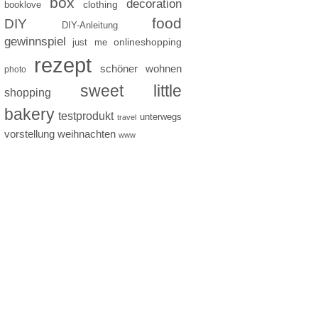
box
decoration
clothing
booklove
food
DIY
DIY-Anleitung
gewinnspiel
just me
onlineshopping
rezept
schöner wohnen
photo
sweet little
shopping
bakery
testprodukt
unterwegs
travel
vorstellung
weihnachten
www