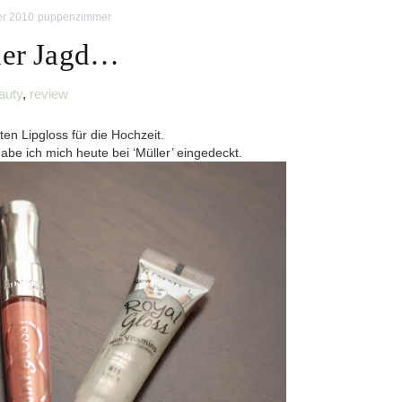
er 2010
puppenzimmer
der Jagd…
auty
,
review
n Lipgloss für die Hochzeit.
abe ich mich heute bei ‘Müller’ eingedeckt.