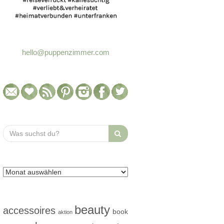
hello@puppenzimmer.com
Search
for:
beauty
accessoires
book
aktion