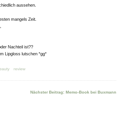
chiedlich aussehen.
testen mangels Zeit.
,
er Nachteil ist??
am Lipgloss lutschen *gg*
eauty
review
Nächster Beitrag:
Memo-Book bei Buxmann