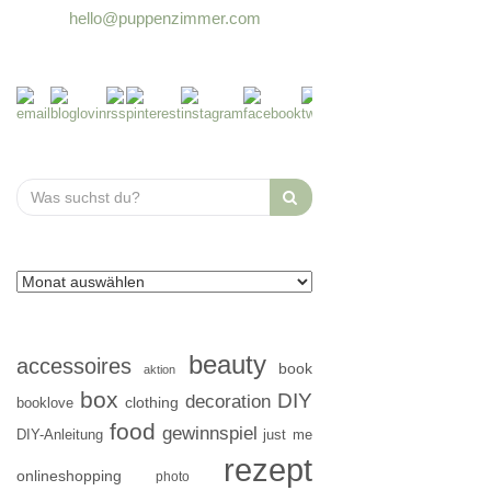
hello@puppenzimmer.com
Search
for:
beauty
accessoires
book
aktion
box
DIY
decoration
clothing
booklove
food
gewinnspiel
DIY-Anleitung
just me
rezept
onlineshopping
photo