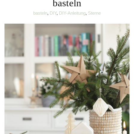
basteln
basteln
,
DIY
,
DIY-Anleitung
,
Sterne