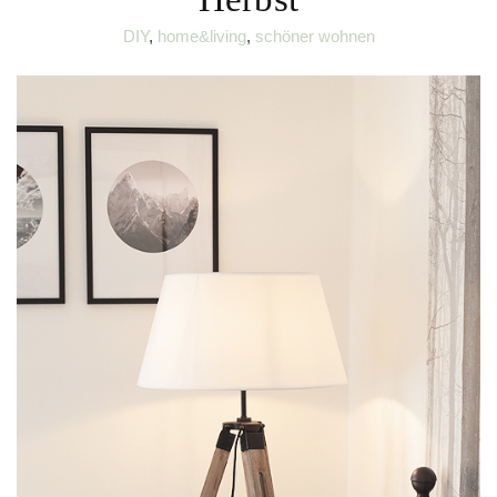
DIY
,
home&living
,
schöner wohnen