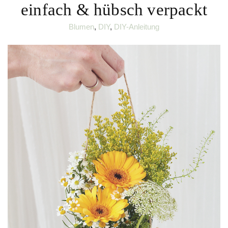
einfach & hübsch verpackt
Blumen
,
DIY
,
DIY-Anleitung