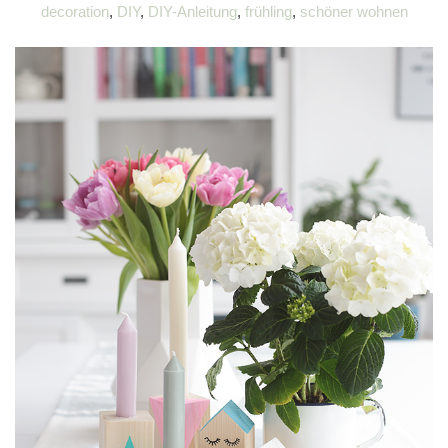
decoration
,
DIY
,
DIY-Anleitung
,
frühling
,
schöner wohnen