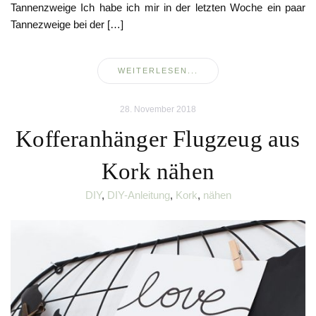
Tannenzweige Ich habe ich mir in der letzten Woche ein paar
Tannezweige bei der […]
WEITERLESEN...
28. November 2018
Kofferanhänger Flugzeug aus
Kork nähen
DIY
,
DIY-Anleitung
,
Kork
,
nähen