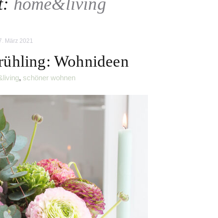
t:
home&living
7. März 2021
Frühling: Wohnideen
living
,
schöner wohnen