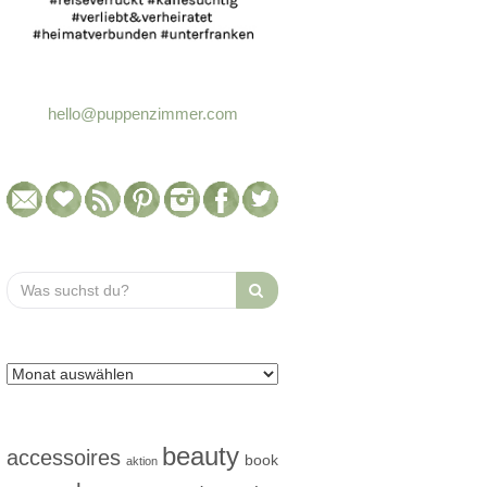
hello@puppenzimmer.com
Search
for:
beauty
accessoires
book
aktion