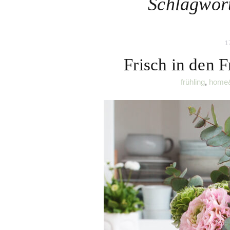
Schlagwor
1
Frisch in den 
frühling
,
home&