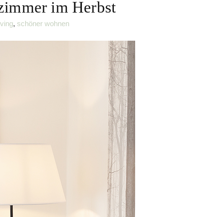
zimmer im Herbst
ving
,
schöner wohnen