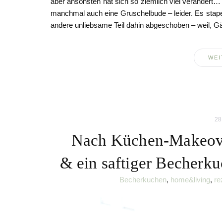
aber ansonsten hat sich so ziemlich viel verändert
manchmal auch eine Gruschelbude – leider. Es stape
andere unliebsame Teil dahin abgeschoben – weil, G
WEI
28
Nach Küchen-Makeov
& ein saftiger Becherk
Becherkuchen
,
home&living
,
re