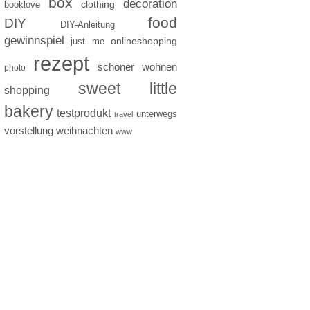
box
decoration
clothing
booklove
food
DIY
DIY-Anleitung
gewinnspiel
just me
onlineshopping
rezept
schöner wohnen
photo
sweet little
shopping
bakery
testprodukt
unterwegs
travel
vorstellung
weihnachten
www