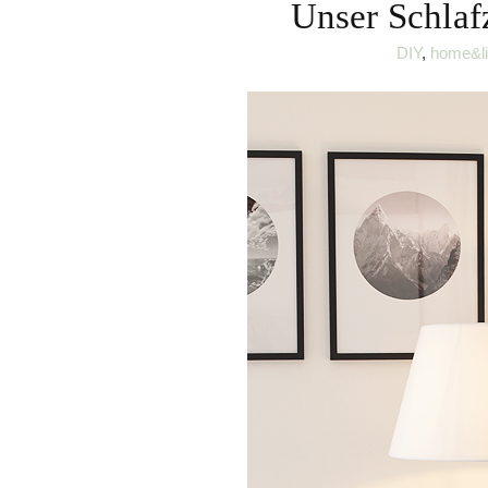
Unser Schlaf
DIY
,
home&li