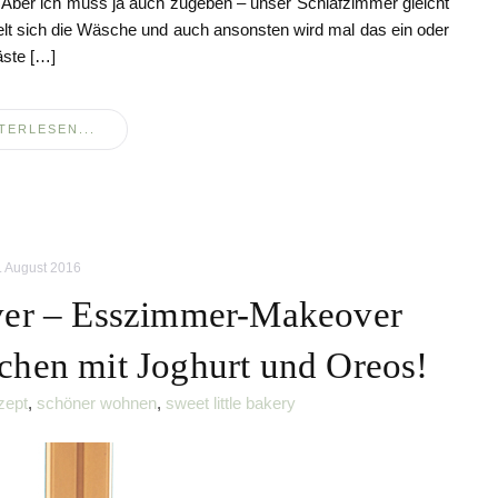
… Aber ich muss ja auch zugeben – unser Schlafzimmer gleicht
lt sich die Wäsche und auch ansonsten wird mal das ein oder
äste […]
TERLESEN...
. August 2016
er – Esszimmer-Makeover
uchen mit Joghurt und Oreos!
zept
,
schöner wohnen
,
sweet little bakery