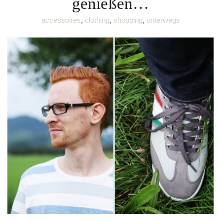
genießen…
accessoires
,
clothing
,
shopping
,
unterwegs