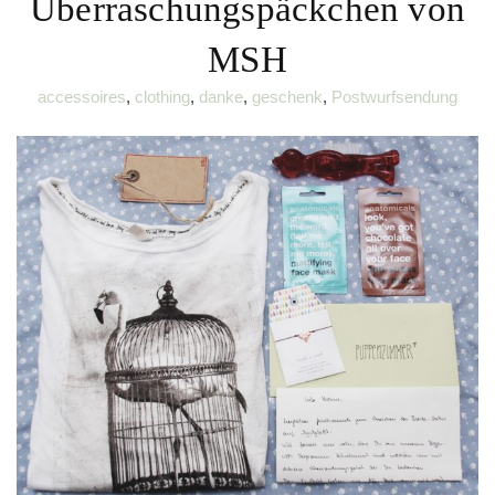
Überraschungspäckchen von
MSH
accessoires
,
clothing
,
danke
,
geschenk
,
Postwurfsendung