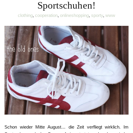
Sportschuhen!
clothing
,
cooperation
,
onlineshopping
,
sporty
,
www
Schon wieder Mitte August… die Zeit verfliegt wirklich. Im