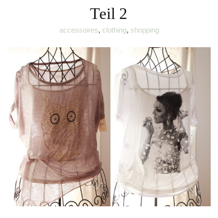
Teil 2
accessoires
,
clothing
,
shopping