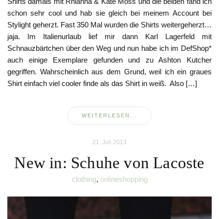
Shirts damals mit Rhianna & Kate Moss und die beiden fand ich
schon sehr cool und hab sie gleich bei meinem Account bei
Stylight geherzt. Fast 350 Mal wurden die Shirts weitergeherzt…
jaja. Im Italienurlaub lief mir dann Karl Lagerfeld mit
Schnauzbärtchen über den Weg und nun habe ich im DefShop*
auch einige Exemplare gefunden und zu Ashton Kutcher
gegriffen. Wahrscheinlich aus dem Grund, weil ich ein graues
Shirt einfach viel cooler finde als das Shirt in weiß. Also […]
WEITERLESEN...
21. Juli 2013
New in: Schuhe von Lacoste
clothing
,
onlineshopping