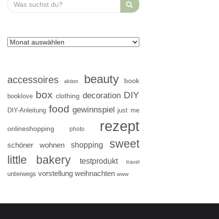
Search
for:
beauty
accessoires
book
aktion
box
DIY
decoration
clothing
booklove
food
gewinnspiel
DIY-Anleitung
just me
rezept
onlineshopping
photo
sweet
shopping
schöner wohnen
little bakery
testprodukt
travel
vorstellung
weihnachten
unterwegs
www