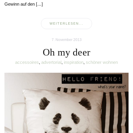
Gewinn auf den […]
WEITERLESEN...
7. November 2013
Oh my deer
accessoires
,
advertorial
,
inspiration
,
schöner wohnen