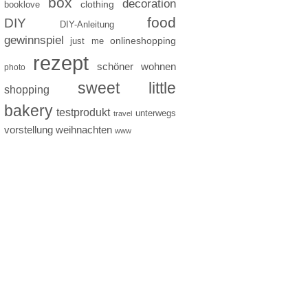
box
decoration
clothing
booklove
food
DIY
DIY-Anleitung
gewinnspiel
just me
onlineshopping
rezept
schöner wohnen
photo
sweet little
shopping
bakery
testprodukt
unterwegs
travel
vorstellung
weihnachten
www