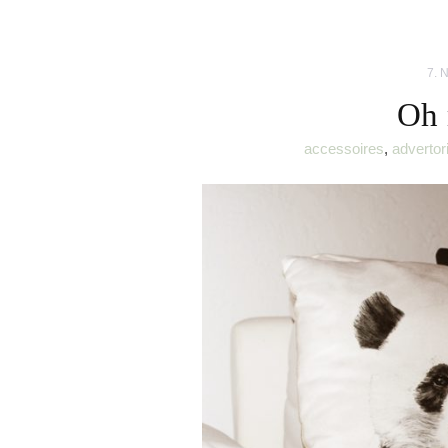
7. 
Oh 
accessoires
,
advertori