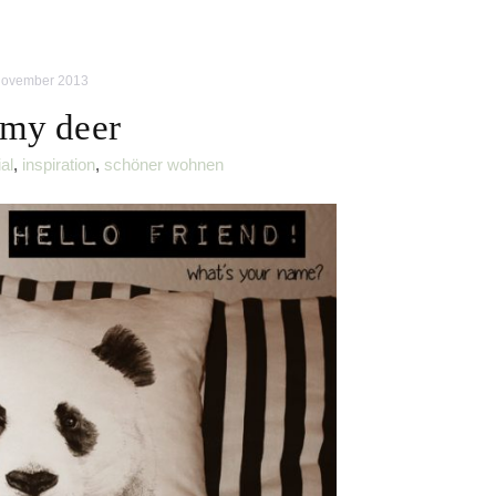
November 2013
my deer
al
,
inspiration
,
schöner wohnen