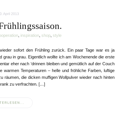
0. April 2013
 Frühlingssaison.
ooperation
,
inspiration
,
shop
,
style
ieder sofort den Frühling zurück. Ein paar Tage war es ja
nd grau in grau. Eigentlich wollte ich am Wochenende die erste
entar eher nach ‘drinnen bleiben und gemütlich auf der Couch
e warmen Temperaturen – helle und fröhliche Farben, luftige
zu räumen, die dicken muffigen Wollpulver wieder nach hinten
ank zu verfrachten. […]
TERLESEN...