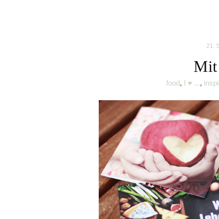
21. 
Mit
food
,
I ♥ ...
,
inspi