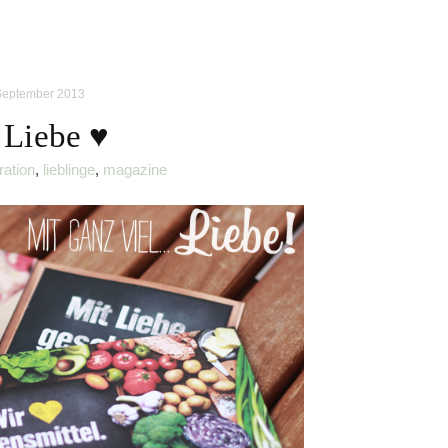
September 2013
 Liebe ♥
ration
,
lieblinge
,
magazine