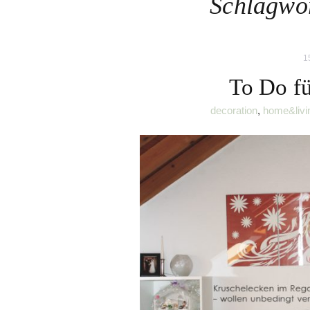
Schlagwo
1
To Do fü
decoration
,
home&livi