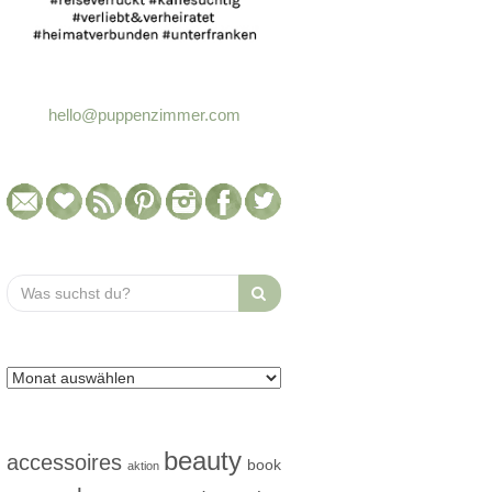
hello@puppenzimmer.com
Search
for:
beauty
accessoires
book
aktion