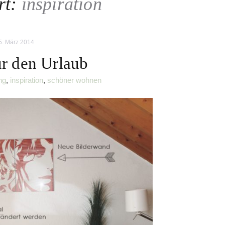
rt:
inspiration
5. März 2014
r den Urlaub
ng
,
inspiration
,
schöner wohnen