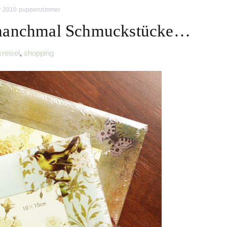
r 2010
puppenzimmer
 manchmal Schmuckstücke…
kreisel
,
shopping