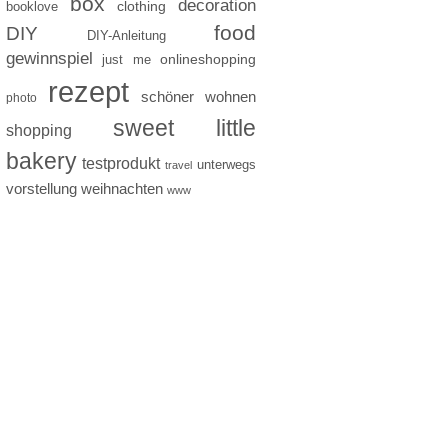
box
decoration
clothing
booklove
food
DIY
DIY-Anleitung
gewinnspiel
just me
onlineshopping
rezept
schöner wohnen
photo
sweet little
shopping
bakery
testprodukt
unterwegs
travel
vorstellung
weihnachten
www