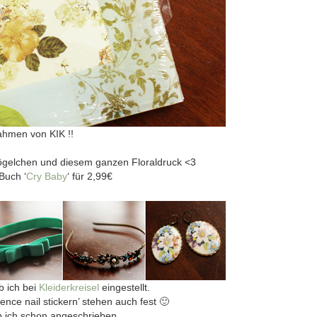
ahmen von KIK !!
ögelchen und diesem ganzen Floraldruck <3
Buch ‘
Cry Baby
‘ für 2,99€
b ich bei
Kleiderkreisel
eingestellt.
nce nail stickern’ stehen auch fest 🙂
 ich schon angeschrieben.