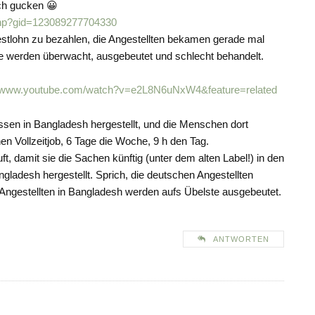
och gucken 😀
php?gid=123089277704330
estlohn zu bezahlen, die Angestellten bekamen gerade mal
 sie werden überwacht, ausgebeutet und schlecht behandelt.
//www.youtube.com/watch?v=e2L8N6uNxW4&feature=related
assen in Bangladesh hergestellt, und die Menschen dort
n Vollzeitjob, 6 Tage die Woche, 9 h den Tag.
 damit sie die Sachen künftig (unter dem alten Label!) in den
Bangladesh hergestellt. Sprich, die deutschen Angestellten
 Angestellten in Bangladesh werden aufs Übelste ausgebeutet.
ANTWORTEN