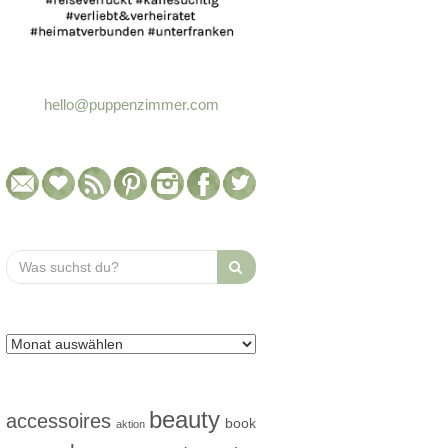
hello@puppenzimmer.com
Search
for:
beauty
accessoires
book
aktion