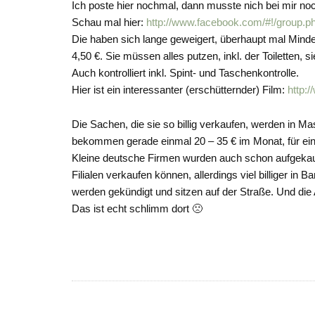
Ich poste hier nochmal, dann musste nich bei mir n
Schau mal hier:
http://www.facebook.com/#!/group.
Die haben sich lange geweigert, überhaupt mal Mind
4,50 €. Sie müssen alles putzen, inkl. der Toiletten,
Auch kontrolliert inkl. Spint- und Taschenkontrolle.
Hier ist ein interessanter (erschütternder) Film:
http:
Die Sachen, die sie so billig verkaufen, werden in M
bekommen gerade einmal 20 – 35 € im Monat, für eine
Kleine deutsche Firmen wurden auch schon aufgekauft,
Filialen verkaufen können, allerdings viel billiger in 
werden gekündigt und sitzen auf der Straße. Und die
Das ist echt schlimm dort 🙁