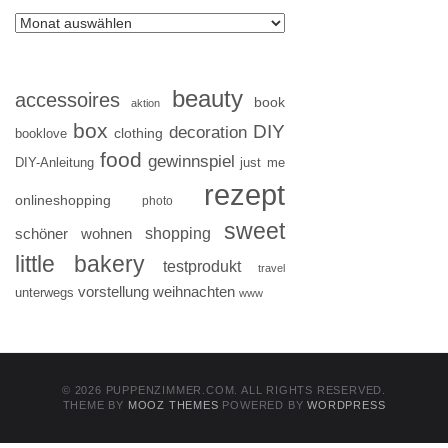
beauty
accessoires
book
aktion
box
DIY
decoration
clothing
booklove
food
gewinnspiel
DIY-Anleitung
just me
rezept
onlineshopping
photo
sweet
shopping
schöner wohnen
little bakery
testprodukt
travel
vorstellung
weihnachten
unterwegs
www
© 2026 PUPPENZIMMER.COM. ALL RIGHTS RESERVED.
THEME BY
MOOZ THEMES
POWERED BY
WORDPRESS