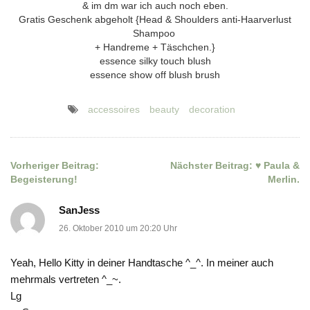
& im dm war ich auch noch eben.
Gratis Geschenk abgeholt {Head & Shoulders anti-Haarverlust
Shampoo
+ Handreme + Täschchen.}
essence silky touch blush
essence show off blush brush
accessoires
beauty
decoration
Vorheriger Beitrag:
Nächster Beitrag:
♥ Paula &
Beitragsnavigation
Begeisterung!
Merlin.
SanJess
26. Oktober 2010 um 20:20 Uhr
Yeah, Hello Kitty in deiner Handtasche ^_^. In meiner auch
mehrmals vertreten ^_~.
Lg