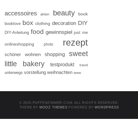
beauty
accessoires
book
aktion
box
DIY
decoration
clothing
booklove
food
gewinnspiel
DIY-Anleitung
just me
rezept
onlineshopping
photo
sweet
shopping
schöner wohnen
little bakery
testprodukt
travel
vorstellung
weihnachten
unterwegs
www
© 2026 PUPPENZIMMER.COM. ALL RIGHTS RESERVED.
THEME BY
MOOZ THEMES
POWERED BY
WORDPRESS