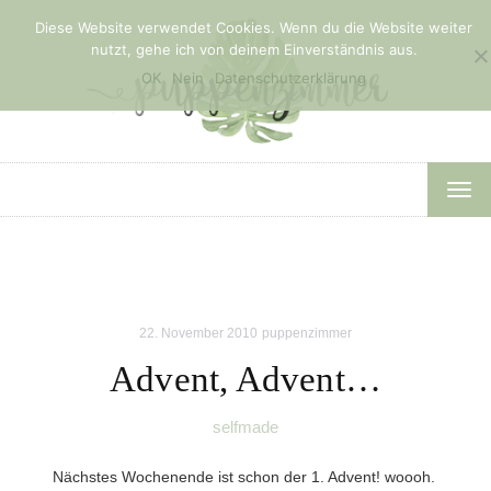
Diese Website verwendet Cookies. Wenn du die Website weiter
nutzt, gehe ich von deinem Einverständnis aus.
OK
Nein
Datenschutzerklärung
TOG
NAV
22. November 2010
puppenzimmer
Advent, Advent…
selfmade
Nächstes Wochenende ist schon der 1. Advent! woooh.