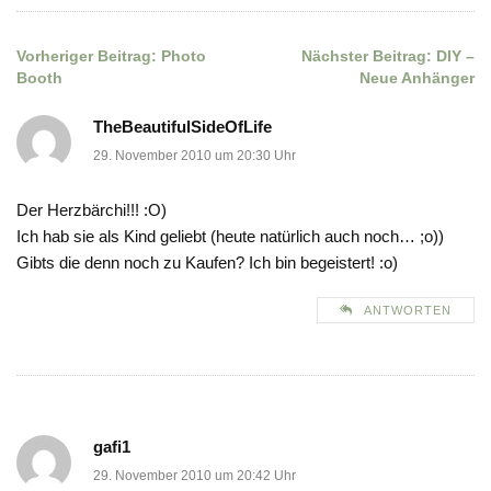
Vorheriger Beitrag:
Photo
Nächster Beitrag:
DIY –
Beitragsnavigation
Booth
Neue Anhänger
TheBeautifulSideOfLife
29. November 2010 um 20:30 Uhr
Der Herzbärchi!!! :O)
Ich hab sie als Kind geliebt (heute natürlich auch noch… ;o))
Gibts die denn noch zu Kaufen? Ich bin begeistert! :o)
ANTWORTEN
gafi1
29. November 2010 um 20:42 Uhr