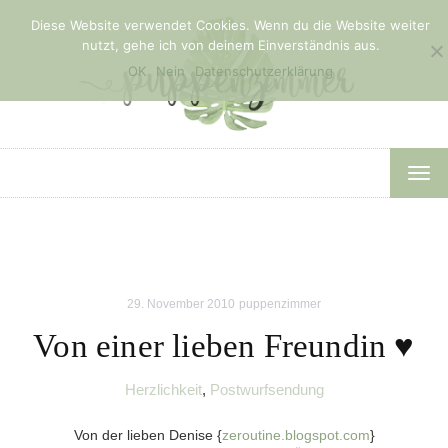
Diese Website verwendet Cookies. Wenn du die Website weiter
nutzt, gehe ich von deinem Einverständnis aus.
OK
Nein
Datenschutzerklärung
TOG
NAV
29. November 2010
puppenzimmer
Von einer lieben Freundin ♥
Herzlichkeit
,
Postwurfsendung
Von der lieben Denise {
zeroutine.blogspot.com
}