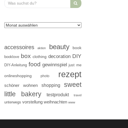
Search
for:
beauty
accessoires
book
aktion
box
DIY
decoration
clothing
booklove
food
gewinnspiel
DIY-Anleitung
just me
rezept
onlineshopping
photo
sweet
shopping
schöner wohnen
little bakery
testprodukt
travel
vorstellung
weihnachten
unterwegs
www