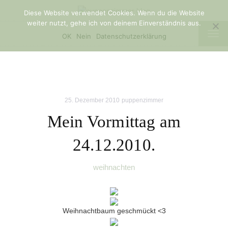
Diese Website verwendet Cookies. Wenn du die Website
weiter nutzt, gehe ich von deinem Einverständnis aus.
TOG
OK
Nein
Datenschutzerklärung
NAV
25. Dezember 2010
puppenzimmer
Mein Vormittag am
24.12.2010.
weihnachten
Weihnachtbaum geschmückt <3