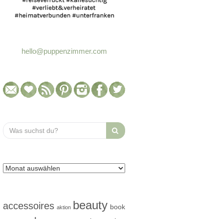
hello@puppenzimmer.com
Search
for:
beauty
accessoires
book
aktion