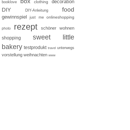
box
decoration
clothing
booklove
food
DIY
DIY-Anleitung
gewinnspiel
just me
onlineshopping
rezept
schöner wohnen
photo
sweet little
shopping
bakery
testprodukt
unterwegs
travel
vorstellung
weihnachten
www