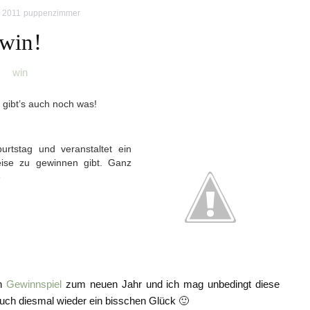
r 2011
puppenzimmer
win!
win
gibt’s auch noch was!
tstag und veranstaltet ein
eise zu gewinnen gibt. Ganz
3
in
Gewinnspiel
zum neuen Jahr und ich mag unbedingt diese
auch diesmal wieder ein bisschen Glück 🙂