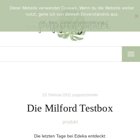
Diese Website verwendet Cookies. Wenn du die Website weiter
nutzt, gehe ich von deinem Einverständnis aus.
OK
Nein
Datenschutzerklärung
TOG
NAV
23. Februar 2011
puppenzimmer
Die Milford Testbox
produkt
Die letzten Tage bei Edeka entdeckt: