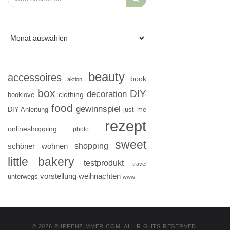
for:
beauty
accessoires
book
aktion
box
DIY
decoration
clothing
booklove
food
gewinnspiel
DIY-Anleitung
just me
rezept
onlineshopping
photo
sweet
shopping
schöner wohnen
little bakery
testprodukt
travel
vorstellung
weihnachten
unterwegs
www
© 2026 PUPPENZIMMER.COM. ALL RIGHTS RESERVED.