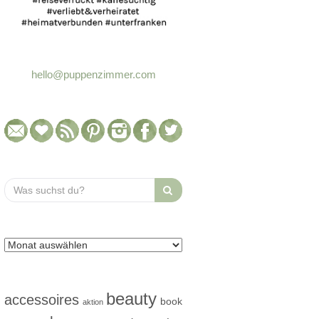
hello@puppenzimmer.com
Search
for:
beauty
accessoires
book
aktion