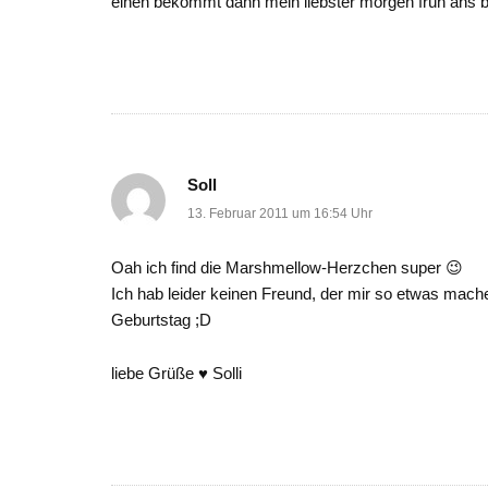
einen bekommt dann mein liebster morgen früh ans be
Soll
13. Februar 2011 um 16:54 Uhr
Oah ich find die Marshmellow-Herzchen super 😉
Ich hab leider keinen Freund, der mir so etwas ma
Geburtstag ;D
liebe Grüße ♥ Solli