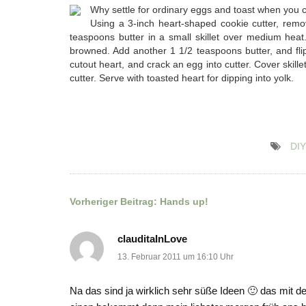
Why settle for ordinary eggs and toast when you c
Using a 3-inch heart-shaped cookie cutter, remove
teaspoons butter in a small skillet over medium heat. 
browned. Add another 1 1/2 teaspoons butter, and flip
cutout heart, and crack an egg into cutter. Cover skill
cutter. Serve with toasted heart for dipping into yolk.
DIY
Vorheriger Beitrag:
Hands up!
Beitragsnavigation
clauditaInLove
13. Februar 2011 um 16:10 Uhr
Na das sind ja wirklich sehr süße Ideen 🙂 das mit d