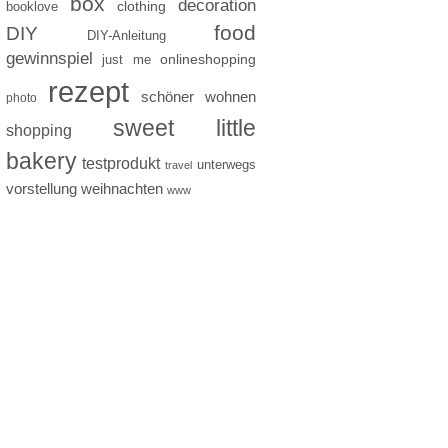
box
decoration
clothing
booklove
food
DIY
DIY-Anleitung
gewinnspiel
just me
onlineshopping
rezept
schöner wohnen
photo
sweet little
shopping
bakery
testprodukt
unterwegs
travel
vorstellung
weihnachten
www