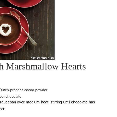
th Marshmallow Hearts
 Dutch-process cocoa powder
eet chocolate
saucepan over medium heat, stirring until chocolate has
rve.