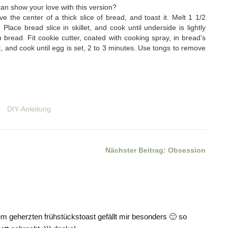
an show your love with this version?
 the center of a thick slice of bread, and toast it. Melt 1 1/2
Place bread slice in skillet, and cook until underside is lightly
 bread. Fit cookie cutter, coated with cooking spray, in bread’s
et, and cook until egg is set, 2 to 3 minutes. Use tongs to remove
DIY-Anleitung
Nächster Beitrag:
Obsession
em geherzten frühstückstoast gefällt mir besonders 🙂 so