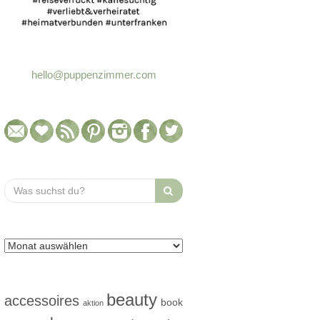
hello@puppenzimmer.com
Search
for:
beauty
accessoires
book
aktion