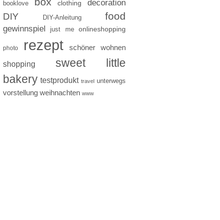
box
decoration
clothing
booklove
food
DIY
DIY-Anleitung
gewinnspiel
just me
onlineshopping
rezept
schöner wohnen
photo
sweet little
shopping
bakery
testprodukt
unterwegs
travel
vorstellung
weihnachten
www