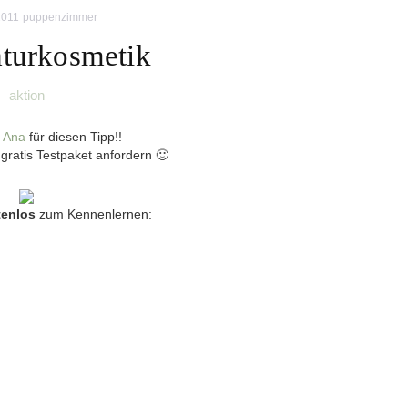
2011
puppenzimmer
turkosmetik
aktion
e
Ana
für diesen Tipp!!
gratis Testpaket anfordern 🙂
tenlos
zum Kennenlernen: