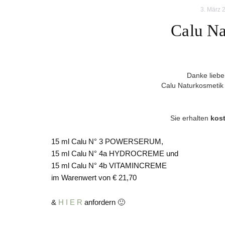
3. März 
Calu Na
Danke lieb
Calu Naturkosmetik 
Sie erhalten
kos
15 ml Calu N° 3 POWERSERUM,
15 ml Calu N° 4a HYDROCREME und
15 ml Calu N° 4b VITAMINCREME
im Warenwert von € 21,70
&
H I E R
anfordern 🙂