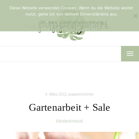
Diese Website verwendet Cookies. Wenn du die Website weiter
nutzt, gehe ich von deinem Einverständnis aus.
OK
Nein
Datenschutzerklärung
TOG
NAV
5. März 2011
puppenzimmer
Gartenarbeit + Sale
kleiderkreisel