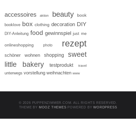
beauty
accessoires
book
aktion
box
DIY
decoration
clothing
booklove
food
gewinnspiel
DIY-Anleitung
just me
rezept
onlineshopping
photo
sweet
shopping
schöner wohnen
little bakery
testprodukt
travel
vorstellung
weihnachten
unterwegs
www
© 2026 PUPPENZIMMER.COM. ALL RIGHTS RESERVED.
THEME BY
MOOZ THEMES
POWERED BY
WORDPRESS