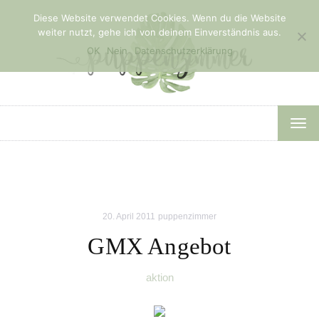
Diese Website verwendet Cookies. Wenn du die Website
weiter nutzt, gehe ich von deinem Einverständnis aus.
OK
Nein
Datenschutzerklärung
TOG
NAV
20. April 2011
puppenzimmer
GMX Angebot
aktion