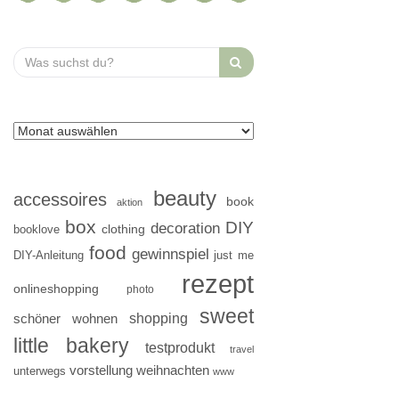
Search
for:
beauty
accessoires
book
aktion
box
DIY
decoration
clothing
booklove
food
gewinnspiel
DIY-Anleitung
just me
rezept
onlineshopping
photo
sweet
shopping
schöner wohnen
little bakery
testprodukt
travel
vorstellung
weihnachten
unterwegs
www