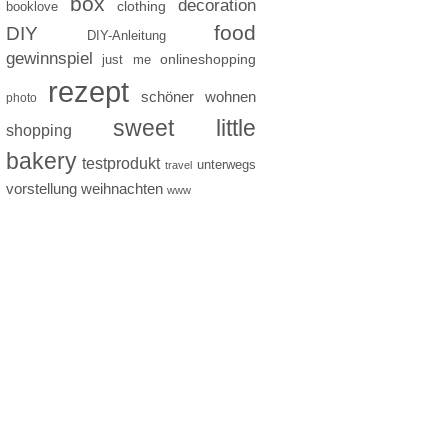
box
decoration
clothing
booklove
food
DIY
DIY-Anleitung
gewinnspiel
just me
onlineshopping
rezept
schöner wohnen
photo
sweet little
shopping
bakery
testprodukt
unterwegs
travel
vorstellung
weihnachten
www