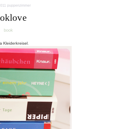
2011
puppenzimmer
oklove
book
a Kleiderkreisel.