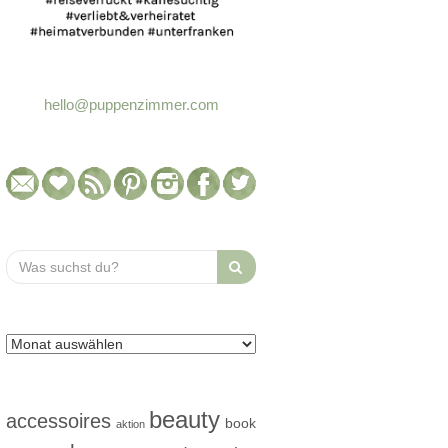
hello@puppenzimmer.com
Search
for:
beauty
accessoires
book
aktion