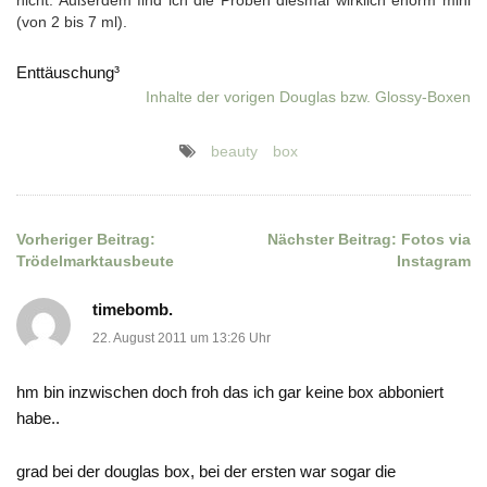
nicht. Außerdem find ich die Proben diesmal wirklich enorm mini
(von 2 bis 7 ml).
Enttäuschung³
Inhalte der vorigen Douglas bzw. Glossy-Boxen
beauty
box
Vorheriger Beitrag:
Nächster Beitrag:
Fotos via
Beitragsnavigation
Trödelmarktausbeute
Instagram
timebomb.
22. August 2011 um 13:26 Uhr
hm bin inzwischen doch froh das ich gar keine box abboniert
habe..
grad bei der douglas box, bei der ersten war sogar die