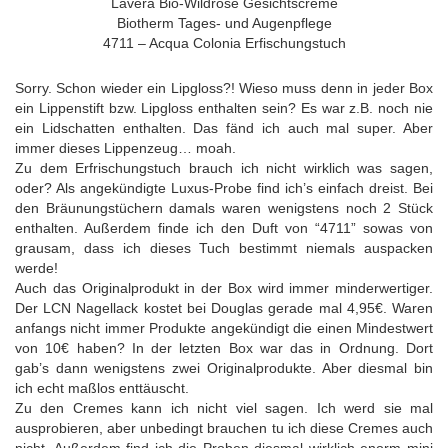
Lavera Bio-Wildrose Gesichtscreme
Biotherm Tages- und Augenpflege
4711 – Acqua Colonia Erfischungstuch
Sorry. Schon wieder ein Lipgloss?! Wieso muss denn in jeder Box
ein Lippenstift bzw. Lipgloss enthalten sein? Es war z.B. noch nie
ein Lidschatten enthalten. Das fänd ich auch mal super. Aber
immer dieses Lippenzeug… moah.
Zu dem Erfrischungstuch brauch ich nicht wirklich was sagen,
oder? Als angekündigte Luxus-Probe find ich’s einfach dreist. Bei
den Bräunungstüchern damals waren wenigstens noch 2 Stück
enthalten. Außerdem finde ich den Duft von “4711” sowas von
grausam, dass ich dieses Tuch bestimmt niemals auspacken
werde!
Auch das Originalprodukt in der Box wird immer minderwertiger.
Der LCN Nagellack kostet bei Douglas gerade mal 4,95€. Waren
anfangs nicht immer Produkte angekündigt die einen Mindestwert
von 10€ haben? In der letzten Box war das in Ordnung. Dort
gab’s dann wenigstens zwei Originalprodukte. Aber diesmal bin
ich echt maßlos enttäuscht.
Zu den Cremes kann ich nicht viel sagen. Ich werd sie mal
ausprobieren, aber unbedingt brauchen tu ich diese Cremes auch