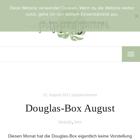
Diese Website verwendet Cookies. Wenn du die Website weiter
nutzt, gehe ich von deinem Einverständnis aus.
OK
Nein
Datenschutzerklärung
TOG
NAV
22. August 2011
puppenzimmer
Douglas-Box August
beauty
,
box
Diesen Monat hat die Douglas-Box eigentlich keine Vorstellung