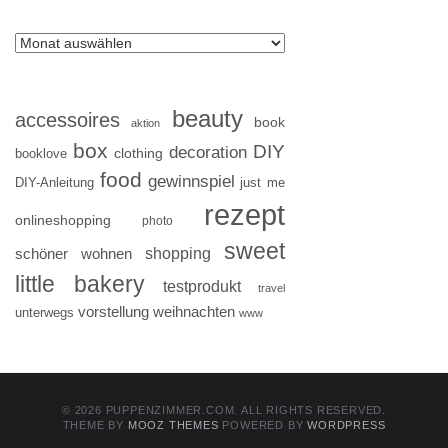
beauty
accessoires
book
aktion
box
DIY
decoration
clothing
booklove
food
gewinnspiel
DIY-Anleitung
just me
rezept
onlineshopping
photo
sweet
shopping
schöner wohnen
little bakery
testprodukt
travel
vorstellung
weihnachten
unterwegs
www
© 2026 PUPPENZIMMER.COM. ALL RIGHTS RESERVED.
THEME BY
MOOZ THEMES
POWERED BY
WORDPRESS