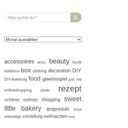
Search
for:
beauty
accessoires
book
aktion
box
DIY
decoration
clothing
booklove
food
gewinnspiel
DIY-Anleitung
just me
rezept
onlineshopping
photo
sweet
shopping
schöner wohnen
little bakery
testprodukt
travel
vorstellung
weihnachten
unterwegs
www