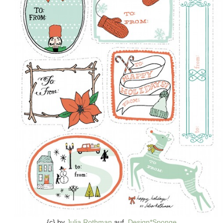
{c} by
Julia Rothman
auf
Design*Sponge