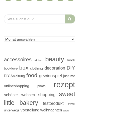
Search
for:
beauty
accessoires
book
aktion
box
DIY
decoration
clothing
booklove
food
gewinnspiel
DIY-Anleitung
just me
rezept
onlineshopping
photo
sweet
shopping
schöner wohnen
little bakery
testprodukt
travel
vorstellung
weihnachten
unterwegs
www