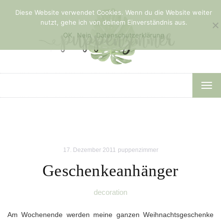
Diese Website verwendet Cookies. Wenn du die Website weiter
nutzt, gehe ich von deinem Einverständnis aus.
OK
Nein
Datenschutzerklärung
TOG
NAV
17. Dezember 2011
puppenzimmer
Geschenkeanhänger
decoration
Am Wochenende werden meine ganzen Weihnachtsgeschenke