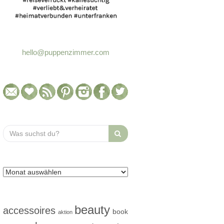
hello@puppenzimmer.com
Search
for:
beauty
accessoires
book
aktion