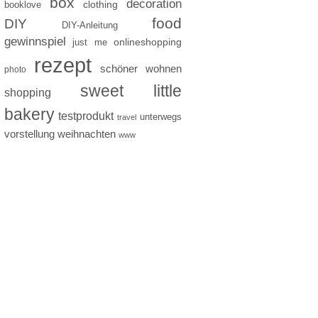
box
decoration
clothing
booklove
food
DIY
DIY-Anleitung
gewinnspiel
just me
onlineshopping
rezept
schöner wohnen
photo
sweet little
shopping
bakery
testprodukt
unterwegs
travel
vorstellung
weihnachten
www