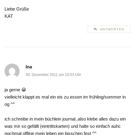
Liebe Grüße
KAT
ANTWORTEN
Ina
30. Dezember 2011 um 10:03 Uhr
ja gerne 😀
vielleicht klappt es mal ein eis zu essen im frühling/sommer in
og ^^
ich schreibe in mein büchlein journal..also klebe alles dazu ein
was mir so gefällt (eintrittskarten) und halte so einfach auhc
nochmal offline mein leben ein bisschen fest ^^