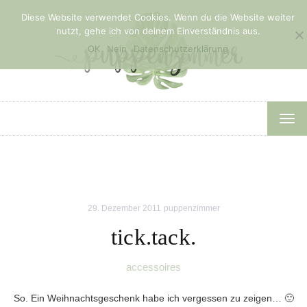
Diese Website verwendet Cookies. Wenn du die Website weiter
nutzt, gehe ich von deinem Einverständnis aus.
OK
Nein
Datenschutzerklärung
TOG
NAV
29. Dezember 2011
puppenzimmer
tick.tack.
accessoires
So. Ein Weihnachtsgeschenk habe ich vergessen zu zeigen… 🙂