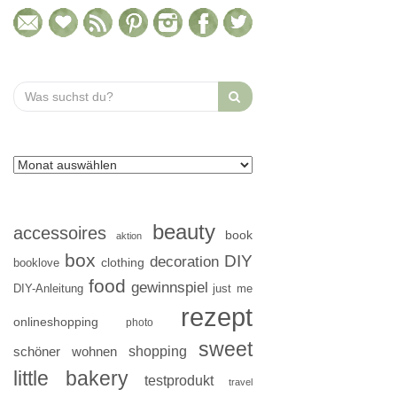
Search
for:
beauty
accessoires
book
aktion
box
DIY
decoration
clothing
booklove
food
gewinnspiel
DIY-Anleitung
just me
rezept
onlineshopping
photo
sweet
shopping
schöner wohnen
little bakery
testprodukt
travel