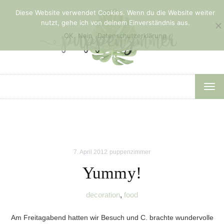
Diese Website verwendet Cookies. Wenn du die Website weiter
nutzt, gehe ich von deinem Einverständnis aus.
OK
Nein
Datenschutzerklärung
TOG
NAV
7. April 2012
puppenzimmer
Yummy!
decoration
,
food
Am Freitagabend hatten wir Besuch und C. brachte wundervolle