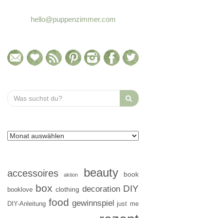
hello@puppenzimmer.com
Search
for:
beauty
accessoires
book
aktion
box
DIY
decoration
clothing
booklove
food
gewinnspiel
DIY-Anleitung
just me