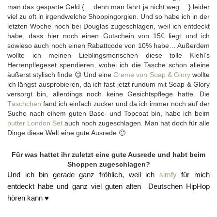
man das gesparte Geld {… denn man fährt ja nicht weg… } leider
viel zu oft in irgendwelche Shoppingorgien. Und so habe ich in der
letzten Woche noch bei Douglas zugeschlagen, weil ich entdeckt
habe, dass hier noch einen Gutschein von 15€ liegt und ich
sowieso auch noch einen Rabattcode von 10% habe… Außerdem
wollte ich meinen Lieblingsmenschen diese tolle Kiehl’s
Herrenpflegeset spendieren, wobei ich die Tasche schon alleine
äußerst stylisch finde 😉 Und eine
Creme von Soap & Glory
wollte
ich längst ausprobieren, da ich fast jetzt rundum mit Soap & Glory
versorgt bin, allerdings noch keine Gesichtspflege hatte. Die
Täschchen
fand ich einfach zucker und da ich immer noch auf der
Suche nach einem guten Base- und Topcoat bin, habe ich beim
butter London Set
auch noch zugeschlagen. Man hat doch für alle
Dinge diese Welt eine gute Ausrede 🙂
Für was hattet ihr zuletzt eine gute Ausrede und habt beim
Shoppen zugeschlagen?
Und ich bin gerade ganz fröhlich, weil ich
simfy
für mich
entdeckt habe und ganz viel guten alten Deutschen HipHop
hören kann ♥