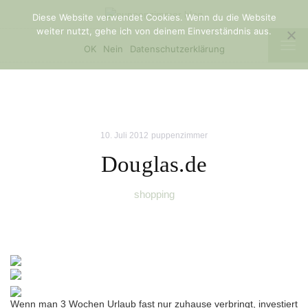
Diese Website verwendet Cookies. Wenn du die Website
weiter nutzt, gehe ich von deinem Einverständnis aus.
TOG
OK
Nein
Datenschutzerklärung
NAV
10. Juli 2012
puppenzimmer
Douglas.de
shopping
Wenn man 3 Wochen Urlaub fast nur zuhause verbringt, investiert