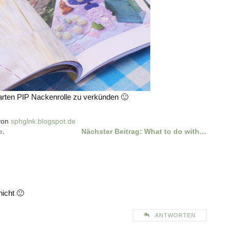
arten PIP Nackenrolle zu verkünden 🙂
 von
sphglnk.blogspot.de
e.
Nächster Beitrag:
What to do with…
nicht 🙂
ANTWORTEN