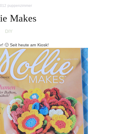
2012
puppenzimmer
ie Makes
DIY
er! 🙂 Seit heute am Kiosk!