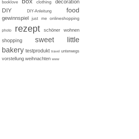
box
decoration
clothing
booklove
food
DIY
DIY-Anleitung
gewinnspiel
just me
onlineshopping
rezept
schöner wohnen
photo
sweet little
shopping
bakery
testprodukt
unterwegs
travel
vorstellung
weihnachten
www