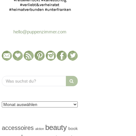
hello@puppenzimmer.com
Search
for:
beauty
accessoires
book
aktion