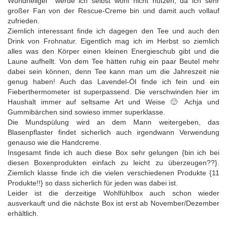
Wundheilgel werde ich selbst wohl nicht nutzen, da ich sehr
großer Fan von der Rescue-Creme bin und damit auch vollauf
zufrieden.
Ziemlich interessant finde ich dagegen den Tee und auch den
Drink von Frohnatur. Eigentlich mag ich im Herbst so ziemlich
alles was den Körper einen kleinen Energieschub gibt und die
Laune aufhellt. Von dem Tee hätten ruhig ein paar Beutel mehr
dabei sein können, denn Tee kann man um die Jahreszeit nie
genug haben! Auch das Lavendel-Öl finde ich fein und ein
Fieberthermometer ist superpassend. Die verschwinden hier im
Haushalt immer auf seltsame Art und Weise 🙂 Achja und
Gummibärchen sind sowieso immer superklasse.
Die Mundspülung wird an dem Mann weitergeben, das
Blasenpflaster findet sicherlich auch irgendwann Verwendung
genauso wie die Handcreme.
Insgesamt finde ich auch diese Box sehr gelungen {bin ich bei
diesen Boxenprodukten einfach zu leicht zu überzeugen??}.
Ziemlich klasse finde ich die vielen verschiedenen Produkte {11
Produkte!!} so dass sicherlich für jeden was dabei ist.
Leider ist die derzeitige Wohlfühlbox auch schon wieder
ausverkauft und die nächste Box ist erst ab November/Dezember
erhältlich.