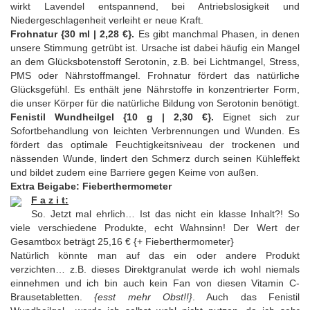
wirkt Lavendel entspannend, bei Antriebslosigkeit und
Niedergeschlagenheit verleiht er neue Kraft.
Frohnatur {30 ml | 2,28 €}.
Es gibt manchmal Phasen, in denen
unsere Stimmung getrübt ist. Ursache ist dabei häufig ein Mangel
an dem Glücksbotenstoff Serotonin, z.B. bei Lichtmangel, Stress,
PMS oder Nährstoffmangel. Frohnatur fördert das natürliche
Glücksgefühl. Es enthält jene Nährstoffe in konzentrierter Form,
die unser Körper für die natürliche Bildung von Serotonin benötigt.
Fenistil Wundheilgel {10 g | 2,30 €}.
Eignet sich zur
Sofortbehandlung von leichten Verbrennungen und Wunden. Es
fördert das optimale Feuchtigkeitsniveau der trockenen und
nässenden Wunde, lindert den Schmerz durch seinen Kühleffekt
und bildet zudem eine Barriere gegen Keime von außen.
Extra Beigabe: Fieberthermometer
F a z i t:
So. Jetzt mal ehrlich… Ist das nicht ein klasse Inhalt?! So
viele verschiedene Produkte, echt Wahnsinn! Der Wert der
Gesamtbox beträgt 25,16 € {+ Fieberthermometer}
Natürlich könnte man auf das ein oder andere Produkt
verzichten… z.B. dieses Direktgranulat werde ich wohl niemals
einnehmen und ich bin auch kein Fan von diesen Vitamin C-
Brausetabletten.
{esst mehr Obst!!}
. Auch das Fenistil