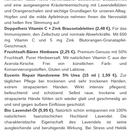
und eine ausgewogene Kräuterteemischung mit Lavendelblüten
und Orangenschalen sind wichtige Grundlagen für unseren Alltag.
Hopfen und die milde Apfelminze nehmen Ihnen die Nervosität
und hellen Ihre Stimmung auf.
Doppelherz Vitamin C + Zink Brausetabletten {2,48 €}.
Für das
Immunsystem, den Zellschutz und normale Abwehrkräfte. Mit 600
mg Vitamin C und 5 mg Zink. Blutorangen-Granatapfel-
Geschmack.
Fruchtsaft-Bären Himbeere {2,25 €}.
Premium-Genuss mit 50%
Fruchtsaft. Purer Himbeersaft. Mit natürlichen Vitamin C aus der
Acerola-Kirsche. Frei von künstlichen Farb- und
Konservierungsstoffen, Gluten und Laktose.
Eucerin Repair Handcreme 5% Urea {15 ml | 1,59 €}.
Zur
täglichen Pflege bei trockenen und sehr trockenen Händen,
extrem strapazierten Händen. Wirkt intensiv pflegend,
befeuchtend und schützend. Selbst raue, trockene und
strapazierte Hände fühlen sich wieder glatt und geschmeidig an
und sind gegen äußere Einflüsse geschützt.
Bio Lavendel-Öl {5,95 €}.
Natürlich schön entspannen mit 100%
natürlichem faanzöschichen Hochland Lavendel. Die
charakteristische Eigenschaft des Lavendels ist seine
ausgleichende und beruhigende Wirkung. Bei Stress und Hektik