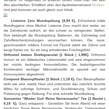
Versand. Im Gegensatz zu anderen Boxen muss man hier kein
Abo abschließen. Erhältlich über den Apothekenversand
Medpex.
Und jetzt kommen wir auch gleich zum Inhalt:
Listerine Zero Mundspülung {4,94 €}.
Erfrischend milde
Mundhygiene ohne Alkohol: Listerine Zero macht dort weiter, wo
die Zahnbürste aufhört, an den schwer zu reinigenden Stellen:
Dort bekämpft die Mundspülung Bakterien, die Zahnbelag und
Zahnfleischentzündungen verursachen können. Die neue,
geschmacklich mildere Formel mit Fluorid stärkt die Zähne und
beugt Karies vor. für ein lang anhaltendes Frischegefühl.
Orthomol Immun Direktgranulat {1 Stück | 1,99€}.
Orthomol
Immun ist ein diätetisches Lebensmittel und wird eingenommen
bei nutritiv bedingten Immundefiziten. Die bedarfsgerechte
Kombination wichtiger Mikronährstoffe ist speziell auf das
Immunsystem abgestimmt.
Compeed Blasenpflaster {1 Stück | 1,19 €}.
Das Blasenpflaster
wirkt wie eine zweite Haut und unterstützt das natürlich feuchte
Milieu für sofortige Schmerz- und Drucklinderung. Schutz und
Polsterung gegen Reibung. Für eine schnelle Wundheilung.
Sonnentor “Wieder Gut! Reine Nervensache” Tee {1 Beutel |
0,19 €}.
Ganz entspannt – Genießen Sie Ihren Abend mit einer
herrlichen Tasse Reine Nervensache. Seelenruhe, Gelassenheit