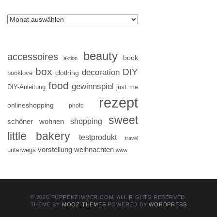
beauty
accessoires
book
aktion
box
DIY
decoration
clothing
booklove
food
gewinnspiel
DIY-Anleitung
just me
rezept
onlineshopping
photo
sweet
shopping
schöner wohnen
little bakery
testprodukt
travel
vorstellung
weihnachten
unterwegs
www
© 2026 PUPPENZIMMER.COM. ALL RIGHTS RESERVED.
THEME BY
MOOZ THEMES
POWERED BY
WORDPRESS