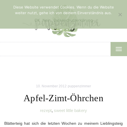
Diese Website verwendet Cookies. Wenn du die Website
weiter nutzt, gehe ich von deinem Einverständnis aus.
OK
Nein
Datenschutzerklärung
TOG
NAV
10. November 2012
puppenzimmer
Apfel-Zimt-Öhrchen
rezept
,
sweet little bakery
Blätterteig hat sich die letzten Wochen zu meinem Lieblingsteig