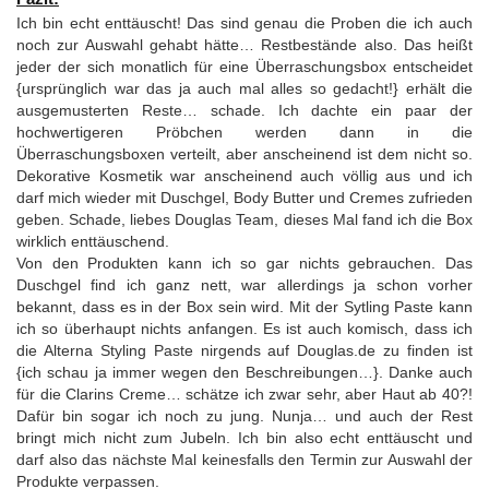
Ich bin echt enttäuscht! Das sind genau die Proben die ich auch
noch zur Auswahl gehabt hätte… Restbestände also. Das heißt
jeder der sich monatlich für eine Überraschungsbox entscheidet
{ursprünglich war das ja auch mal alles so gedacht!} erhält die
ausgemusterten Reste… schade. Ich dachte ein paar der
hochwertigeren Pröbchen werden dann in die
Überraschungsboxen verteilt, aber anscheinend ist dem nicht so.
Dekorative Kosmetik war anscheinend auch völlig aus und ich
darf mich wieder mit Duschgel, Body Butter und Cremes zufrieden
geben. Schade, liebes Douglas Team, dieses Mal fand ich die Box
wirklich enttäuschend.
Von den Produkten kann ich so gar nichts gebrauchen. Das
Duschgel find ich ganz nett, war allerdings ja schon vorher
bekannt, dass es in der Box sein wird. Mit der Sytling Paste kann
ich so überhaupt nichts anfangen. Es ist auch komisch, dass ich
die Alterna Styling Paste nirgends auf Douglas.de zu finden ist
{ich schau ja immer wegen den Beschreibungen…}. Danke auch
für die Clarins Creme… schätze ich zwar sehr, aber Haut ab 40?!
Dafür bin sogar ich noch zu jung. Nunja… und auch der Rest
bringt mich nicht zum Jubeln. Ich bin also echt enttäuscht und
darf also das nächste Mal keinesfalls den Termin zur Auswahl der
Produkte verpassen.