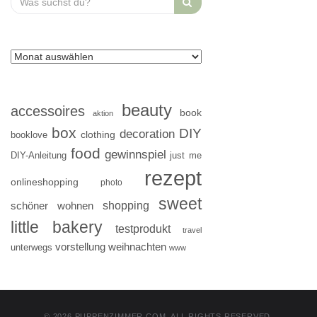
for:
beauty
accessoires
book
aktion
box
DIY
decoration
clothing
booklove
food
gewinnspiel
DIY-Anleitung
just me
rezept
onlineshopping
photo
sweet
shopping
schöner wohnen
little bakery
testprodukt
travel
vorstellung
weihnachten
unterwegs
www
© 2026 PUPPENZIMMER.COM. ALL RIGHTS RESERVED.