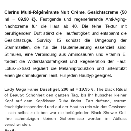
Clarins Multi-Régénérante Nuit Crème, Gesichtscreme {50
ml = 69,90 €}.
Festigende und regenerierende Anti-Aging-
Nachtcreme für die Haut ab 40. Die feine Textur mit
beruhigendem Duft stärkt die Hautfestigkeit und entspannt die
Gesichtszüge. Survixyl IS schützt die Umgebung der
Stammzellen, die für die Hauterneuerung essenziell sind.
Stimulen, eine Verbindung aus Aminosäuren und Vitamin E,
fördert die Widerstandsfähigkeit und Regeneration der Haut.
Lotus-Extrakt reguliert die Melaninproduktion und unterstützt
einen gleichmäßigeren Teint. Für jeden Hauttyp geeignet.
Lady Gaga Fame Duschgel, 200 ml = 19,95 €.
The Black Ritual
of Beauty: Schönheit den ganzen Tag, bis Ihr hübscher kleiner
Kopf auf dem Kopfkissen Ruhe findet. Zart duftend, extrem
feuchtigkeitsspendend und auf der Haut so rein wie das Gewissen
– sich selbst zu lieben war nie beflügelnder. Black Shower Gel:
Ihre schmutzigen kleinen Geheimnisse werden im Abfluss
verschwinden.
Fazit: