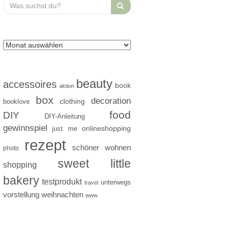
Search
for:
beauty
accessoires
book
aktion
box
decoration
clothing
booklove
food
DIY
DIY-Anleitung
gewinnspiel
just me
onlineshopping
rezept
schöner wohnen
photo
sweet little
shopping
bakery
testprodukt
unterwegs
travel
vorstellung
weihnachten
www