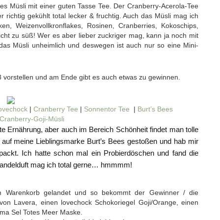
es Müsli mit einer guten Tasse Tee. Der Cranberry-Acerola-Tee
 richtig gekühlt total lecker & fruchtig. Auch das Müsli mag ich
en, Weizenvollkronflakes, Rosinen, Cranberries, Kokoschips,
ht zu süß! Wer es aber lieber zuckriger mag, kann ja noch mit
 das Müsli unheimlich und deswegen ist auch nur so eine Mini-
3 vorstellen und am Ende gibt es auch etwas zu gewinnen.
ovechock
|
Cranberry Tee
|
Sonnentor Tee
|
Burt’s Bees
Cranberry-Goji-Müsli
gente Ernährung, aber auch im Bereich Schönheit findet man tolle
r auf meine Lieblingsmarke Burt’s Bees gestoßen und hab mir
ackt. Ich hatte schon mal ein Probierdöschen und fand die
 Mandelduft mag ich total gerne… hmmmm!
em Warenkorb gelandet und so bekommt der Gewinner / die
n Lavera, einen lovechock Schokoriegel Goji/Orange, einen
erma Sel Totes Meer Maske.