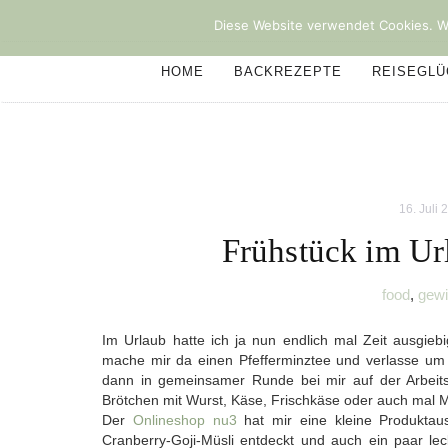
Diese Website verwendet Cookies. We
HOME
BACKREZEPTE
REISEGL
16. Juli 
Frühstück im Ur
food
,
gewi
Im Urlaub hatte ich ja nun endlich mal Zeit ausgie
mache mir da einen Pfefferminztee und verlasse um 
dann in gemeinsamer Runde bei mir auf der Arbeits
Brötchen mit Wurst, Käse, Frischkäse oder auch mal M
Der
Onlineshop nu3
hat mir eine kleine Produktau
Cranberry-Goji-Müsli entdeckt und auch ein paar l