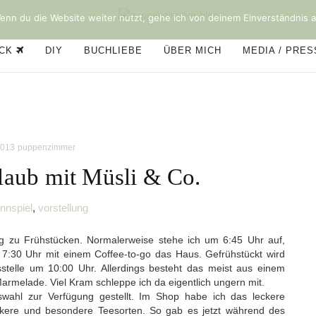
nn du die Website weiter nutzt, gehe ich von deinem Einverständnis a
ÜCK
DIY
BUCHLIEBE
ÜBER MICH
MEDIA / PRE
2013
puppenzimmer
laub mit Müsli & Co.
nnspiel
,
vorstellung
big zu Frühstücken. Normalerweise stehe ich um 6:45 Uhr auf,
7:30 Uhr mit einem Coffee-to-go das Haus. Gefrühstückt wird
stelle um 10:00 Uhr. Allerdings besteht das meist aus einem
armelade. Viel Kram schleppe ich da eigentlich ungern mit.
swahl zur Verfügung gestellt. Im Shop habe ich das leckere
eckere und besondere Teesorten. So gab es jetzt während des