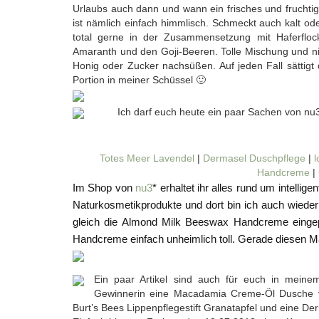
Urlaubs auch dann und wann ein frisches und fruchtig
ist nämlich einfach himmlisch. Schmeckt auch kalt oder
total gerne in der Zusammensetzung mit Haferflock
Amaranth und den Goji-Beeren. Tolle Mischung und nic
Honig oder Zucker nachsüßen. Auf jeden Fall sättigt
Portion in meiner Schüssel 🙂
Ich darf euch heute ein paar Sachen von nu
Totes Meer Lavendel
|
Dermasel Duschpflege
|
l
Handcreme
|
Im Shop von
nu3
* erhaltet ihr alles rund um intelli
Naturkosmetikprodukte und dort bin ich auch wiede
gleich die Almond Milk Beeswax Handcreme eingep
Handcreme einfach unheimlich toll. Gerade diesen
Ein paar Artikel sind auch für euch in mein
Gewinnerin eine Macadamia Creme-Öl Dusche vo
Burt’s Bees Lippenpflegestift Granatapfel und eine D