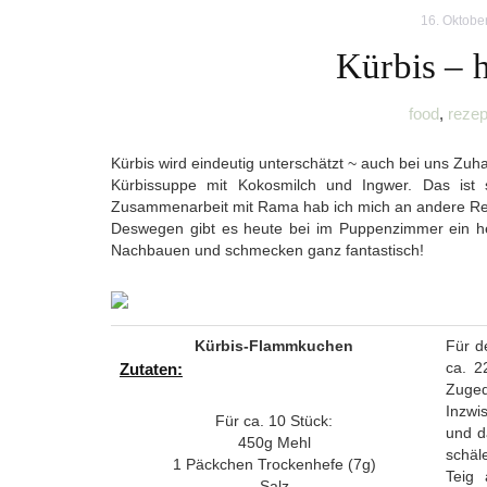
16. Oktobe
Kürbis – 
food
,
rezep
Kürbis wird eindeutig unterschätzt ~ auch bei uns Zuh
Kürbissuppe mit Kokosmilch und Ingwer. Das ist 
Zusammenarbeit mit Rama hab ich mich an andere Rez
Deswegen gibt es heute bei im Puppenzimmer ein he
Nachbauen und schmecken ganz fantastisch!
Kürbis-Flammkuchen
Für d
ca. 2
Zutaten:
Zuged
Inzwi
Für ca. 10 Stück:
und d
450g Mehl
schäl
1 Päckchen Trockenhefe (7g)
Teig 
Salz