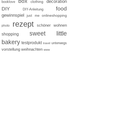
box
decoration
clothing
booklove
food
DIY
DIY-Anleitung
gewinnspiel
just me
onlineshopping
rezept
schöner wohnen
photo
sweet little
shopping
bakery
testprodukt
unterwegs
travel
vorstellung
weihnachten
www