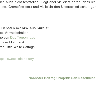
ch auch nicht feststellen. Liegt aber vielleicht daran, dass ich
ahne, Cremefine etc.) und vielleicht den Unterschied schon gar
 Liebsten mit bzw. aus Kürbis?
tt, Vorratsbehälter,
nne von
Das Tropenhaus
 vom Flohmarkt
von Little White Cottage
ept
sweet little bakery
Nächster Beitrag:
Projekt: Schlüsselbund