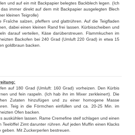
llen und auf ein mit Backpapier belegtes Backblech legen. (Ich
das immer direkt auf dem mit Backpapier ausgelegten Blech
ner kleinen Teigrolle)
 Fraîche salzen, pfeffern und glattrühren. Auf die Teigfladen
chen, dabei einen kleinen Rand frei lassen. Kürbisscheiben und
eln darauf verteilen, Käse darüberstreuen. Flammkuchen im
heizten Backofen bei 240 Grad (Umluft 220 Grad) in etwa 15
en goldbraun backen.
eitung:
fen auf 180 Grad (Umluft: 160 Grad) vorheizen. Den Kürbis
rnen und fein raspeln. (Ich hab ihn im Mixer zerkleinert). Die
lichen Zutaten hinzufügen und zu einer homogene Masse
hren. Teig in die Förmchen einfüllen und ca. 20-25 Min. im
heizten Ofen backen.
ns auskühlen lassen. Rame Cremefine steif schlagen und einen
n Teelöffel Zimt darunter rühren. Auf jeden Muffin einen Klacks
 geben. Mit Zuckerperlen bestreuen.