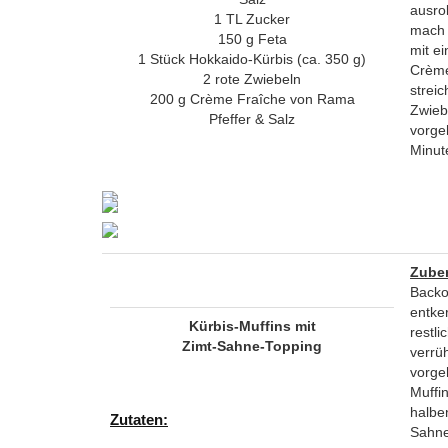
ausro
1 TL Zucker
mach 
150 g Feta
mit ei
1 Stück Hokkaido-Kürbis (ca. 350 g)
Crème
2 rote Zwiebeln
strei
200 g Crème Fraîche von Rama
Zwieb
Pfeffer & Salz
vorge
Minut
Zuber
Backo
entke
Kürbis-Muffins mit
rest
Zimt-Sahne-Topping
verrü
vorge
Muffi
halbe
Zutaten:
Sahne