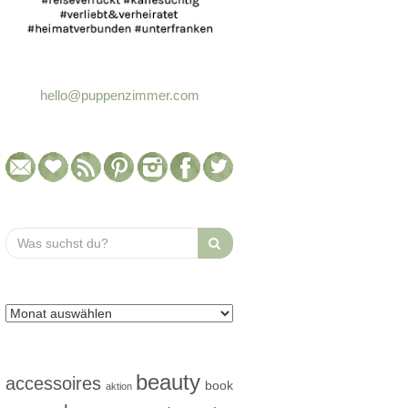
hello@puppenzimmer.com
Search
for:
beauty
accessoires
book
aktion