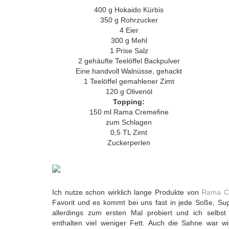
400 g Hokaido Kürbis
350 g Rohrzucker
4 Eier
300 g Mehl
1 Prise Salz
2 gehäufte Teelöffel Backpulver
Eine handvoll Walnüsse, gehackt
1 Teelöffel gemahlener Zimt
120 g Olivenöl
Topping:
150 ml Rama Cremefine
zum Schlagen
0,5 TL Zimt
Zuckerperlen
Ich nutze schon wirklich lange Produkte von
Rama Cr
Favorit und es kommt bei uns fast in jede Soße, Sup
allerdings zum ersten Mal probiert und ich selbs
enthalten viel weniger Fett. Auch die Sahne war wir