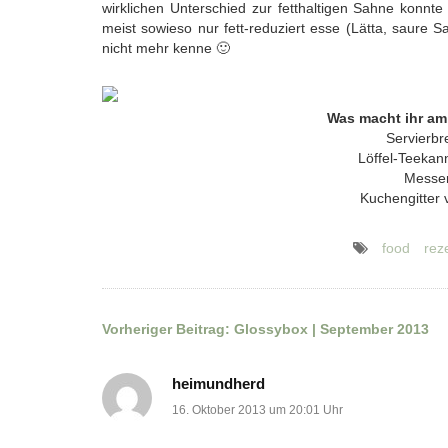
wirklichen Unterschied zur fetthaltigen Sahne konnte i
meist sowieso nur fett-reduziert esse (Lätta, saure S
nicht mehr kenne 🙂
Was macht ihr am
Servierbre
Löffel-Teeka
Messer
Kuchengitter 
food
rez
Vorheriger Beitrag:
Glossybox | September 2013
Beitragsnavigation
heimundherd
16. Oktober 2013 um 20:01 Uhr