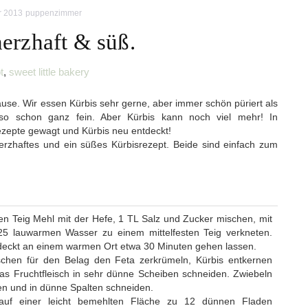
r 2013
puppenzimmer
herzhaft & süß.
t
,
sweet little bakery
ause. Wir essen Kürbis sehr gerne, aber immer schön püriert als
so schon ganz fein. Aber Kürbis kann noch viel mehr! In
epte gewagt und Kürbis neu entdeckt!
rzhaftes und ein süßes Kürbisrezept. Beide sind einfach zum
en Teig Mehl mit der Hefe, 1 TL Salz und Zucker mischen, mit
25 lauwarmen Wasser zu einem mittelfesten Teig verkneten.
eckt an einem warmen Ort etwa 30 Minuten gehen lassen.
schen für den Belag den Feta zerkrümeln, Kürbis entkernen
as Fruchtfleisch in sehr dünne Scheiben schneiden. Zwiebeln
en und in dünne Spalten schneiden.
auf einer leicht bemehlten Fläche zu 12 dünnen Fladen