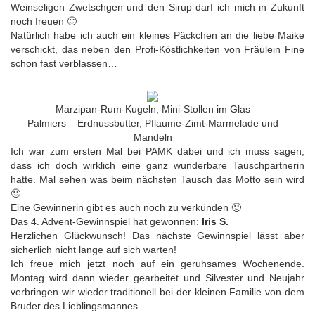
Weinseligen Zwetschgen und den Sirup darf ich mich in Zukunft
noch freuen 🙂
Natürlich habe ich auch ein kleines Päckchen an die liebe Maike
verschickt, das neben den Profi-Köstlichkeiten von Fräulein Fine
schon fast verblassen…
Marzipan-Rum-Kugeln, Mini-Stollen im Glas
Palmiers – Erdnussbutter, Pflaume-Zimt-Marmelade und
Mandeln
Ich war zum ersten Mal bei PAMK dabei und ich muss sagen,
dass ich doch wirklich eine ganz wunderbare Tauschpartnerin
hatte. Mal sehen was beim nächsten Tausch das Motto sein wird
🙂
Eine Gewinnerin gibt es auch noch zu verkünden 🙂
Das 4. Advent-Gewinnspiel hat gewonnen:
Iris S.
Herzlichen Glückwunsch! Das nächste Gewinnspiel lässt aber
sicherlich nicht lange auf sich warten!
Ich freue mich jetzt noch auf ein geruhsames Wochenende.
Montag wird dann wieder gearbeitet und Silvester und Neujahr
verbringen wir wieder traditionell bei der kleinen Familie von dem
Bruder des Lieblingsmannes.