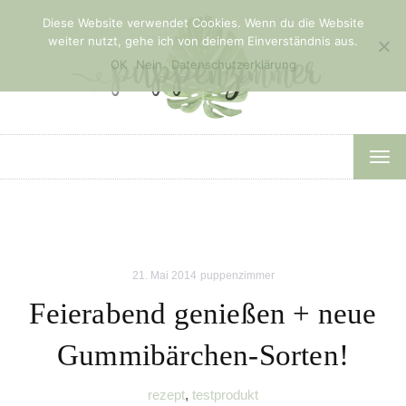
Diese Website verwendet Cookies. Wenn du die Website
weiter nutzt, gehe ich von deinem Einverständnis aus.
OK
Nein
Datenschutzerklärung
TOG
NAV
21. Mai 2014
puppenzimmer
Feierabend genießen + neue
Gummibärchen-Sorten!
rezept
,
testprodukt