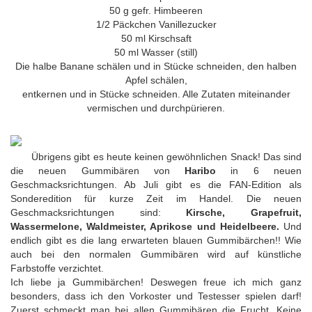
50 g gefr. Himbeeren
1/2 Päckchen Vanillezucker
50 ml Kirschsaft
50 ml Wasser (still)
Die halbe Banane schälen und in Stücke schneiden, den halben
Apfel schälen,
entkernen und in Stücke schneiden. Alle Zutaten miteinander
vermischen und durchpürieren.
Übrigens gibt es heute keinen gewöhnlichen Snack! Das sind
die neuen Gummibären von
Haribo
in 6 neuen
Geschmacksrichtungen. Ab Juli gibt es die FAN-Edition als
Sonderedition für kurze Zeit im Handel. Die neuen
Geschmacksrichtungen sind:
Kirsche, Grapefruit,
Wassermelone, Waldmeister, Aprikose und Heidelbeere.
Und
endlich gibt es die lang erwarteten blauen Gummibärchen!! Wie
auch bei den normalen Gummibären wird auf künstliche
Farbstoffe verzichtet.
Ich liebe ja Gummibärchen! Deswegen freue ich mich ganz
besonders, dass ich den Vorkoster und Testesser spielen darf!
Zuerst schmeckt man bei allen Gummibären die Frucht. Keine