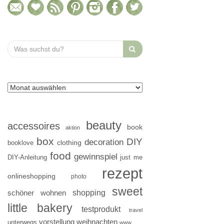
Search
for:
beauty
accessoires
book
aktion
box
DIY
decoration
clothing
booklove
food
gewinnspiel
DIY-Anleitung
just me
rezept
onlineshopping
photo
sweet
shopping
schöner wohnen
little bakery
testprodukt
travel
vorstellung
weihnachten
unterwegs
www