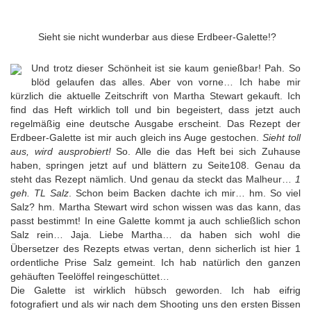
Sieht sie nicht wunderbar aus diese Erdbeer-Galette!?
Und trotz dieser Schönheit ist sie kaum genießbar! Pah. So
blöd gelaufen das alles. Aber von vorne… Ich habe mir
kürzlich die aktuelle Zeitschrift von Martha Stewart gekauft. Ich
find das Heft wirklich toll und bin begeistert, dass jetzt auch
regelmäßig eine deutsche Ausgabe erscheint. Das Rezept der
Erdbeer-Galette ist mir auch gleich ins Auge gestochen.
Sieht toll
aus, wird ausprobiert!
So. Alle die das Heft bei sich Zuhause
haben, springen jetzt auf und blättern zu Seite108. Genau da
steht das Rezept nämlich. Und genau da steckt das Malheur…
1
geh. TL Salz
. Schon beim Backen dachte ich mir… hm. So viel
Salz? hm. Martha Stewart wird schon wissen was das kann, das
passt bestimmt!
In eine Galette kommt ja auch schließlich schon
Salz rein… Jaja. Liebe Martha… da haben sich wohl die
Übersetzer des Rezepts etwas vertan, denn sicherlich ist hier 1
ordentliche Prise Salz gemeint. Ich hab natürlich den ganzen
gehäuften Teelöffel reingeschüttet…
Die Galette ist wirklich hübsch geworden. Ich hab eifrig
fotografiert und als wir nach dem Shooting uns den ersten Bissen