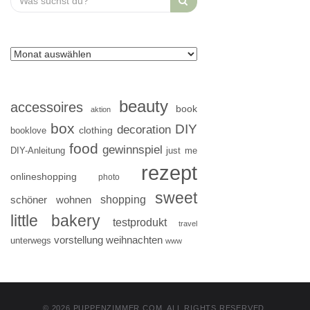
for:
beauty
accessoires
book
aktion
box
DIY
decoration
clothing
booklove
food
gewinnspiel
DIY-Anleitung
just me
rezept
onlineshopping
photo
sweet
shopping
schöner wohnen
little bakery
testprodukt
travel
vorstellung
weihnachten
unterwegs
www
© 2026 PUPPENZIMMER.COM. ALL RIGHTS RESERVED.