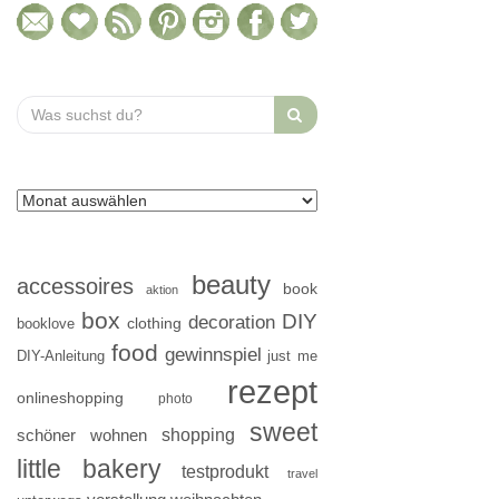
Search
for:
beauty
accessoires
book
aktion
box
DIY
decoration
clothing
booklove
food
gewinnspiel
DIY-Anleitung
just me
rezept
onlineshopping
photo
sweet
shopping
schöner wohnen
little bakery
testprodukt
travel