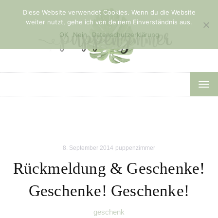
Diese Website verwendet Cookies. Wenn du die Website
weiter nutzt, gehe ich von deinem Einverständnis aus.
OK
Nein
Datenschutzerklärung
TOG
NAV
8. September 2014
puppenzimmer
Rückmeldung & Geschenke!
Geschenke! Geschenke!
geschenk