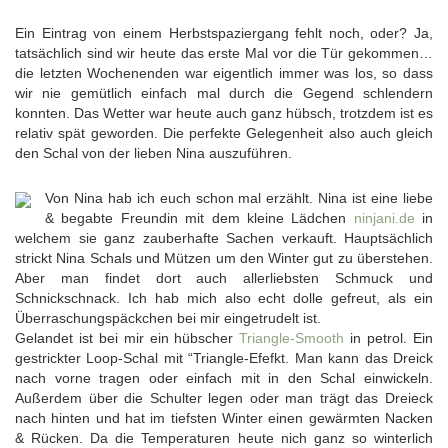
Ein Eintrag von einem Herbstspaziergang fehlt noch, oder? Ja,
tatsächlich sind wir heute das erste Mal vor die Tür gekommen…
die letzten Wochenenden war eigentlich immer was los, so dass
wir nie gemütlich einfach mal durch die Gegend schlendern
konnten. Das Wetter war heute auch ganz hübsch, trotzdem ist es
relativ spät geworden. Die perfekte Gelegenheit also auch gleich
den Schal von der lieben Nina auszuführen.
Von Nina hab ich euch schon mal erzählt. Nina ist eine liebe
& begabte Freundin mit dem kleine Lädchen
ninjani.de
in
welchem sie ganz zauberhafte Sachen verkauft. Hauptsächlich
strickt Nina Schals und Mützen um den Winter gut zu überstehen.
Aber man findet dort auch allerliebsten Schmuck und
Schnickschnack. Ich hab mich also echt dolle gefreut, als ein
Überraschungspäckchen bei mir eingetrudelt ist.
Gelandet ist bei mir ein hübscher
Triangle-Smooth
in petrol. Ein
gestrickter Loop-Schal mit “Triangle-Efefkt. Man kann das Dreick
nach vorne tragen oder einfach mit in den Schal einwickeln.
Außerdem über die Schulter legen oder man trägt das Dreieck
nach hinten und hat im tiefsten Winter einen gewärmten Nacken
& Rücken. Da die Temperaturen heute nich ganz so winterlich