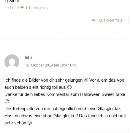
lg Steffi
L i t t l e ❤ T h i n g s s
ANTWORTEN
Elli
30. Oktober 2014 um 10:47 Uhr
Ich finde die Bilder von dir sehr gelungen 🙂 Vor allem das von
euch beiden sieht richtig toll aus 🙂
Danke für dein liebes Kommentar zum Halloween Sweet Table
🙂
Die Tortenplatte von mir hat eigentlich noch eine Glasglocke.
Hast du etwas eine ohne Glasglocke? Das fänd ich ja nochmal
sehr schön 🙂