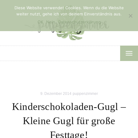
Diese Website verwendet Cookies. Wenn du die Website
weiter nutzt, gehe ich von deinem Einverständnis aus.
OK
Nein
Datenschutzerklärung
TOG
NAV
9. Dezember 2014
puppenzimmer
Kinderschokoladen-Gugl –
Kleine Gugl für große
Festtage!