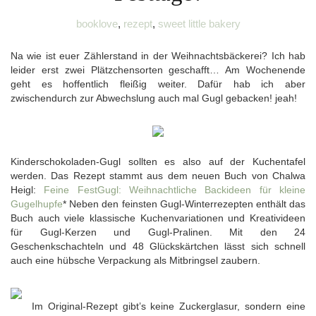
booklove
,
rezept
,
sweet little bakery
Na wie ist euer Zählerstand in der Weihnachtsbäckerei? Ich hab
leider erst zwei Plätzchensorten geschafft… Am Wochenende
geht es hoffentlich fleißig weiter. Dafür hab ich aber
zwischendurch zur Abwechslung auch mal Gugl gebacken! jeah!
Kinderschokoladen-Gugl sollten es also auf der Kuchentafel
werden. Das Rezept stammt aus dem neuen Buch von Chalwa
Heigl:
Feine FestGugl: Weihnachtliche Backideen für kleine
Gugelhupfe
* Neben den feinsten Gugl-Winterrezepten enthält das
Buch auch viele klassische Kuchenvariationen und Kreativideen
für Gugl-Kerzen und Gugl-Pralinen. Mit den 24
Geschenkschachteln und 48 Glückskärtchen lässt sich schnell
auch eine hübsche Verpackung als Mitbringsel zaubern.
Im Original-Rezept gibt’s keine Zuckerglasur, sondern eine