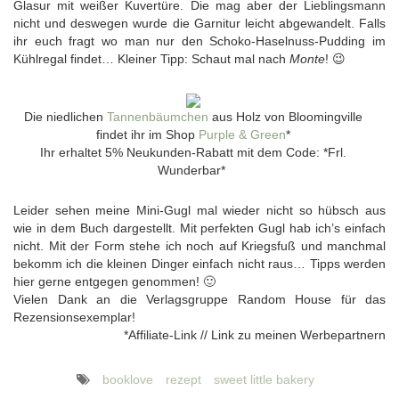
Glasur mit weißer Kuvertüre. Die mag aber der Lieblingsmann
nicht und deswegen wurde die Garnitur leicht abgewandelt. Falls
ihr euch fragt wo man nur den Schoko-Haselnuss-Pudding im
Kühlregal findet… Kleiner Tipp: Schaut mal nach
Monte
! 😉
Die niedlichen
Tannenbäumchen
aus Holz von Bloomingville
findet ihr im Shop
Purple & Green
*
Ihr erhaltet 5% Neukunden-Rabatt mit dem Code: *Frl.
Wunderbar*
Leider sehen meine Mini-Gugl mal wieder nicht so hübsch aus
wie in dem Buch dargestellt. Mit perfekten Gugl hab ich’s einfach
nicht. Mit der Form stehe ich noch auf Kriegsfuß und manchmal
bekomm ich die kleinen Dinger einfach nicht raus… Tipps werden
hier gerne entgegen genommen! 🙂
Vielen Dank an die Verlagsgruppe Random House für das
Rezensionsexemplar!
*Affiliate-Link // Link zu meinen Werbepartnern
booklove
rezept
sweet little bakery