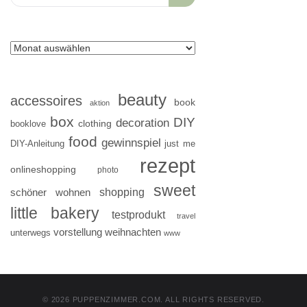
for:
beauty
accessoires
book
aktion
box
DIY
decoration
clothing
booklove
food
gewinnspiel
DIY-Anleitung
just me
rezept
onlineshopping
photo
sweet
shopping
schöner wohnen
little bakery
testprodukt
travel
vorstellung
weihnachten
unterwegs
www
© 2026 PUPPENZIMMER.COM. ALL RIGHTS RESERVED.