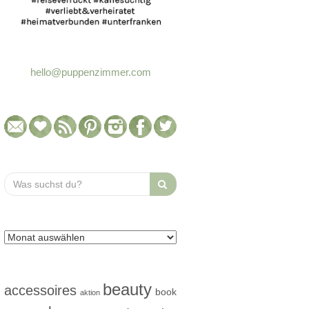
hello@puppenzimmer.com
Search
for:
beauty
accessoires
book
aktion