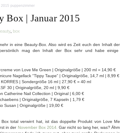
r 2015
puppenzimmer
y Box | Januar 2015
eauty
,
box
hr in eine Beauty-Box. Also wird es Zeit euch den Inhalt der
persönlich mag den Inhalt der Box sehr und habe einige
creme von Love Me Green | Originalgröße | 200 ml = 14,90 €
cure Nagellack “Tippy Taupe” | Originalgröße, 14,7 ml | 8,99 €
 KORRES | Sondergröße 16 ml | 27,90 € = 40 ml
LSF 30 | Originalgröße, 20 ml | 9,90 €
on Catherine Nail Collection | Original | 6,00 €
Schaebens | Originalgröße, 7 Kapseln | 1,79 €
 Susan | Originalgröße | 19,00 €
 Box total verwirrt hat, ist das doppelte Produkt von Love Me
rst in der
November Box 2014.
Gar nicht so lang her, was? Ähm