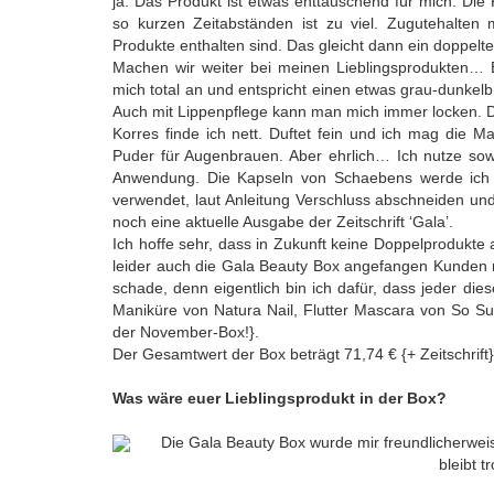
ja. Das Produkt ist etwas enttäuschend für mich. Die
so kurzen Zeitabständen ist zu viel. Zugutehalten
Produkte enthalten sind. Das gleicht dann ein doppelt
Machen wir weiter bei meinen Lieblingsprodukten… E
mich total an und entspricht einen etwas grau-dunkelb
Auch mit Lippenpflege kann man mich immer locken. D
Korres finde ich nett. Duftet fein und ich mag die Ma
Puder für Augenbrauen. Aber ehrlich… Ich nutze sowas 
Anwendung. Die Kapseln von Schaebens werde ich v
verwendet, laut Anleitung Verschluss abschneiden und
noch eine aktuelle Ausgabe der Zeitschrift ‘Gala’.
Ich hoffe sehr, dass in Zukunft keine Doppelprodukte
leider auch die Gala Beauty Box angefangen Kunden 
schade, denn eigentlich bin ich dafür, dass jeder die
Maniküre von Natura Nail, Flutter Mascara von So S
der November-Box!}.
Der Gesamtwert der Box beträgt 71,74 € {+ Zeitschrift} 
Was wäre euer Lieblingsprodukt in der Box?
Die Gala Beauty Box wurde mir freundlicherwei
bleibt 