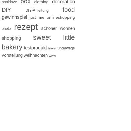
box
decoration
clothing
booklove
food
DIY
DIY-Anleitung
gewinnspiel
just me
onlineshopping
rezept
schöner wohnen
photo
sweet little
shopping
bakery
testprodukt
unterwegs
travel
vorstellung
weihnachten
www