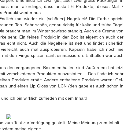
 Körpercreme finde ich zwar gut, aber zwei große Packungen in
 muss man allerdings, dass anstatt 6 Produkte, dieses Mal 7
es Produkt wieder aus.
ndlich mal wieder ein {schöner} Nagellack! Die Farbe spricht
raunen Ton. Sehr schön, genau richtig für kalte und trübe Tage!
ie braucht man im Winter sowieso ständig. Auch die Creme von
rke sehr. Ein feines Produkt in der Box ist eigentlich auch der
echt nicht. Auch die Nagelfeile ist nett und findet sicherlich
ielleicht auch mal ausprobieren. Kapseln habe ich noch nie
 mit den Fingerspitzen sanft einmassieren. Enthalten war auch
 aus den vergangenen Boxen enthalten sind. Außerdem hat jetzt
mit verschiedenen Produkten auszustatten… Das finde ich sehr
selben Produkte erhält. Andere enthaltene Produkte waren: Gel-
usan und einen Lip Gloss von LCN {den gabe es auch schon in
und ich bin wirklich zufrieden mit dem Inhalt!
se zum Test zur Verfügung gestellt. Meine Meinung zum Inhalt
trotzdem meine eigene.