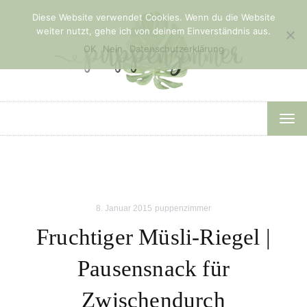
Diese Website verwendet Cookies. Wenn du die Website
weiter nutzt, gehe ich von deinem Einverständnis aus.
OK
Nein
Datenschutzerklärung
TOG
NAV
8. Januar 2015
puppenzimmer
Fruchtiger Müsli-Riegel |
Pausensnack für
Zwischendurch