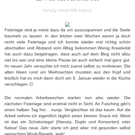
rezept
,
sweet little bakery
Feiertage sind ja meist dazu da um auszuspannen und die Seele
baumeln zu lassen. In den letzten zwei Wochen waren ja doch
recht viele Feiertage und ich konnte wieder mal richtig schön
abschalten und Abstand vom Alltag bekommen.Wenig Kreativität
hat auch dazu beigetragen, dass auch auf dem Blog nicht allzu
viel los war und eine kleine Pause tat auch einfach mal ganz gut.
Im neuen Jahr versuchte ich mich zuerst selbst zu motivieren. Die
alten Ideen rund um Weihnachten mussten aus den Kopf und
letztlich hat es mich dann doch am 6. Januar wieder in die Küche
verschlagen 🙂
Die normalen Arbeitswochen starten nun also wieder. Die
nächsten Feiertage sind erstmal nicht in Sicht. An Fasching gibt’s
einen halben Tag frei… nunja. Vergleichbar ist das kaum. Auf die
Arbeit nehme ich eigentlich täglich einen kleinen Snack mit. Meist
ist das ein Schokoriegel {Hanuta, Duplo und Konsorten} oder
Kekse! Das neue Jahr starte ich jetzt aber mit gesunden selbst
gemachten Müsli-Riegeln. jeah!