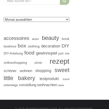
for:
beauty
accessoires
book
aktion
box
DIY
decoration
clothing
booklove
food
gewinnspiel
DIY-Anleitung
just me
rezept
onlineshopping
photo
sweet
shopping
schöner wohnen
little bakery
testprodukt
travel
vorstellung
weihnachten
unterwegs
www
© 2026 PUPPENZIMMER.COM. ALL RIGHTS RESERVED.