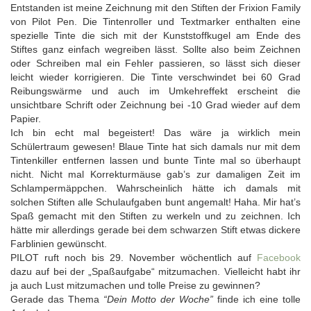
Entstanden ist meine Zeichnung mit den Stiften der Frixion Family
von Pilot Pen. Die Tintenroller und Textmarker enthalten eine
spezielle Tinte die sich mit der Kunststoffkugel am Ende des
Stiftes ganz einfach wegreiben lässt. Sollte also beim Zeichnen
oder Schreiben mal ein Fehler passieren, so lässt sich dieser
leicht wieder korrigieren. Die Tinte verschwindet bei 60 Grad
Reibungswärme und auch im Umkehreffekt erscheint die
unsichtbare Schrift oder Zeichnung bei -10 Grad wieder auf dem
Papier.
Ich bin echt mal begeistert! Das wäre ja wirklich mein
Schülertraum gewesen! Blaue Tinte hat sich damals nur mit dem
Tintenkiller entfernen lassen und bunte Tinte mal so überhaupt
nicht. Nicht mal Korrekturmäuse gab’s zur damaligen Zeit im
Schlampermäppchen. Wahrscheinlich hätte ich damals mit
solchen Stiften alle Schulaufgaben bunt angemalt! Haha. Mir hat’s
Spaß gemacht mit den Stiften zu werkeln und zu zeichnen. Ich
hätte mir allerdings gerade bei dem schwarzen Stift etwas dickere
Farblinien gewünscht.
PILOT ruft noch bis 29. November wöchentlich auf
Facebook
dazu auf bei der „Spaßaufgabe“ mitzumachen. Vielleicht habt ihr
ja auch Lust mitzumachen und tolle Preise zu gewinnen?
Gerade das Thema
“Dein Motto der Woche”
finde ich eine tolle