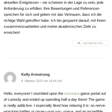
aktuellen Ereignissen – sie scheinen in der Lage zu sein, jede
Anforderung zu erfüllen. Ihre Bewertungen und Referenzen
sprechen für sich und geben mir das Vertrauen, dass ich die
richtige Wahl getroffen habe. Ich bin gespannt darauf, mit ihnen
zusammenzuarbeiten und meine akademischen Ziele zu
erreichen!
ANTWORTEN
Kelly Armstrong
8. Oktober 2025 um 19:44 Uhr
Hello, everyone! I stumbled upon the
astronaut
game portal out
of curiosity and ended up spending half a day there! The game
is really addictive. I especially liked how relaxing it is: no nerve-
wracking battles or races—just you, space, and an incredible