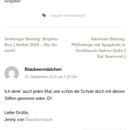
Aufgabe!
kreativ-wettbewerb
Vorheriger Beitrag:
Brigitte-
Nächster Beitrag:
Beitragsnavigation
Box | Herbst 2015 – Nix für
Pfifferlinge mit Spaghetti in
mich!
Knoblauch-Sahne-Soße {
Eat Seasonal }
Blaubeermädchen
25. September 2015 um 7:20 Uhr
Ich denk' auch jeden Mal, wie schön die Schule doch mit diesen
Stiften gewesen wäre :D!
Liebe Grüße,
Jenny von
Blaubeertraum