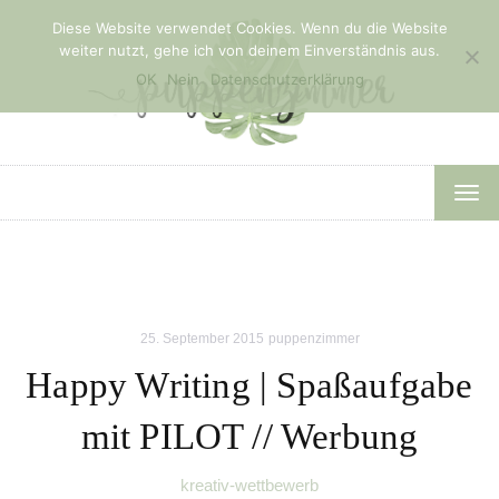
Diese Website verwendet Cookies. Wenn du die Website
weiter nutzt, gehe ich von deinem Einverständnis aus.
OK
Nein
Datenschutzerklärung
TOG
NAV
25. September 2015
puppenzimmer
Happy Writing | Spaßaufgabe
mit PILOT // Werbung
kreativ-wettbewerb