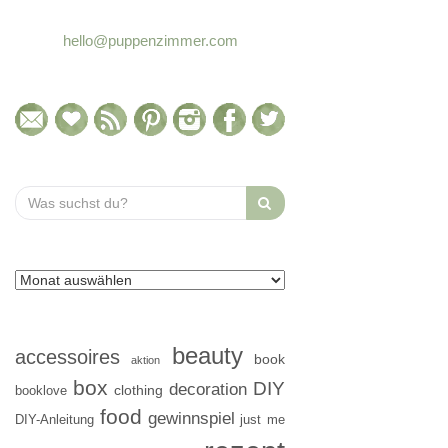
hello@puppenzimmer.com
Search
for:
beauty
accessoires
book
aktion
box
DIY
decoration
clothing
booklove
food
gewinnspiel
DIY-Anleitung
just me