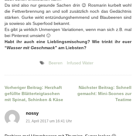
Da sind also nur gesunde Sachen drin 😉 Rosmarin kurbelt wohl
die Fettverbrennung an und soll zusätzlich noch das Gedächtnis
stärken. Gurke wirkt entzündungshemmend und Blaubeeren sind
ja sowieso als Superfood bekannt.
Es gibt ja wirklich Unmengen Variationen, wenn man sich z.B. mal
bei Pinterest umsieht 🙂
Habt ihr auch eine Lieblingsmischung? Wie trinkt ihr euer
“
Wasser mit Geschmack
” am Liebsten?
Beeren
Infused Water
Vorheriger Beitrag:
Herzhaft
Nächster Beitrag:
Schnell
Beitragsnavigation
gefüllte Blätterteigtaschen
gemacht: Mini-Scones zur
mit Spinat, Schinken & Käse
Teatime
nossy
21. April 2017 um 16:41 Uhr