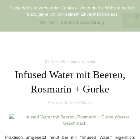
Diese Website verwendet Cookies. Wenn du die Website weiter
nutzt, gehe ich von deinem Einverständnis aus.
TOG
OK
Nein
Datenschutzerklärung
NAV
21. April 2017
puppenzimmer
Infused Water mit Beeren,
Rosmarin + Gurke
Beeren
,
Infused Water
Praktisch umgesetzt heißt bei mir “Infused Water” eigentlich: