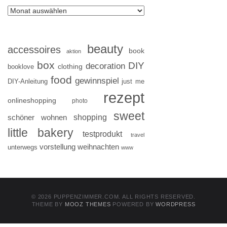
beauty
accessoires
book
aktion
box
DIY
decoration
clothing
booklove
food
gewinnspiel
DIY-Anleitung
just me
rezept
onlineshopping
photo
sweet
shopping
schöner wohnen
little bakery
testprodukt
travel
vorstellung
weihnachten
unterwegs
www
© 2026 PUPPENZIMMER.COM. ALL RIGHTS RESERVED.
THEME BY
MOOZ THEMES
POWERED BY
WORDPRESS