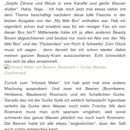
„Stopfe Zitrone und Minze in eine Karaffe und gieße Wasser
drüber“
. Haha. Naja… Ich hab mich jetzt mal etwas näher mit
dem Thema beschäftigt nachdem diese tolle Flasche in der
letzten Ausgabe von der „My little Box“ enthalten war. Hab ich
eigentlich schon mal erwähnt was für ein riesiger Fan ich von
dieser Box bin?! Mittlerweile habe ich ja allen anderen Beauty
Boxen abgeschworen und besitze nur noch ein Abo von der “My
little Box” und der “Packendes” von Pech & Schwefel. Zum Glück
muss ich sagen… denn derzeit bin ich schon wieder dabei
meinen ganzen Beauty-Kram auszusortieren. Echt schrecklich
was sich da alles ansammelt…
Zurück zum “Infused Water”. Ich hab jetzt mal eine andere
Mischung ausprobiert. Und zwar mit Beeren (Brombeere,
Himbeere, Blaubeere) Rosmarin und ein Scheibchen Gurke.
Gerade das mit der Gurke finde ich wirklich fantastisch! Irgendwie
verleiht die Gurke dem Wasser noch mehr Frische. Mit dem
Rosmarin muss man echt sparsam umgehen, weil sonst
schmeckt das ganze Wasser plötzlich nur noch nach Rosmarin.
Die Beeren habe ich alle etwas “angestochen”, dass der Saft
auch schön entweichen kann.