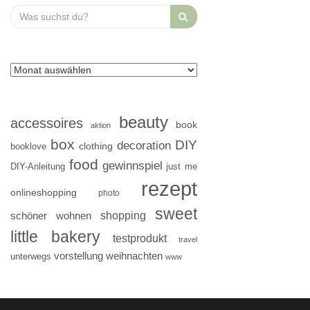
Search
for:
beauty
accessoires
book
aktion
box
DIY
decoration
clothing
booklove
food
gewinnspiel
DIY-Anleitung
just me
rezept
onlineshopping
photo
sweet
shopping
schöner wohnen
little bakery
testprodukt
travel
vorstellung
weihnachten
unterwegs
www