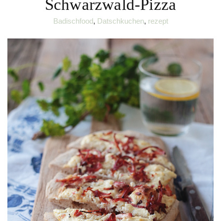
Schwarzwald-Pizza
Badischfood
,
Datschkuchen
,
rezept