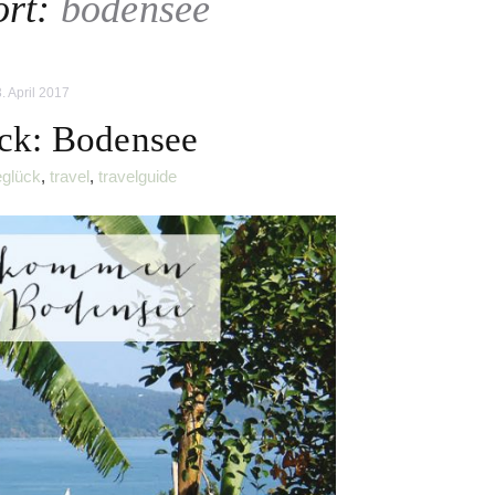
ort:
bodensee
3. April 2017
ck: Bodensee
eglück
,
travel
,
travelguide