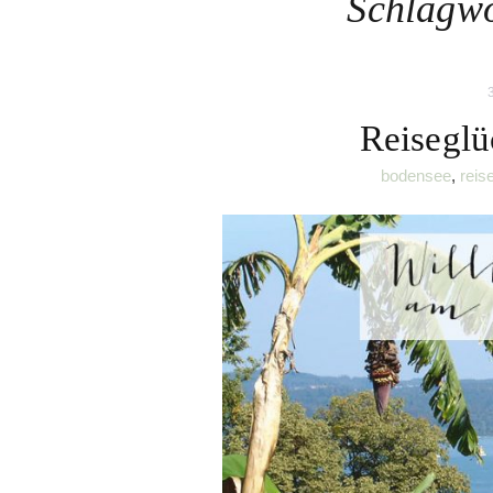
Schlagw
Reiseglü
bodensee
,
reis