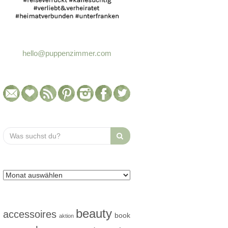
hello@puppenzimmer.com
Search
for:
beauty
accessoires
book
aktion