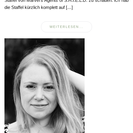
Staffel von Marvel’s Agents of S.H.I.E.L.D. zu schauen. Ich hab
die Staffel kürzlich komplett auf […]
WEITERLESEN...