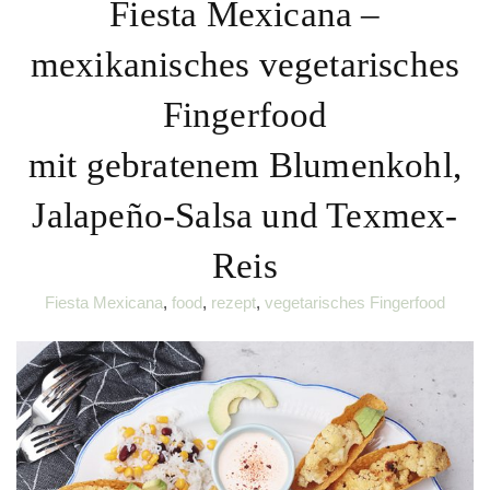
Fiesta Mexicana –
mexikanisches vegetarisches
Fingerfood
mit gebratenem Blumenkohl,
Jalapeño-Salsa und Texmex-
Reis
Fiesta Mexicana
,
food
,
rezept
,
vegetarisches Fingerfood