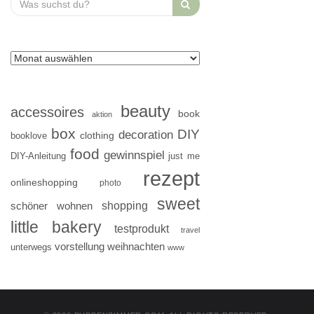
for:
beauty
accessoires
book
aktion
box
DIY
decoration
clothing
booklove
food
gewinnspiel
DIY-Anleitung
just me
rezept
onlineshopping
photo
sweet
shopping
schöner wohnen
little bakery
testprodukt
travel
vorstellung
weihnachten
unterwegs
www