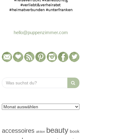
hello@puppenzimmer.com
Search
for:
beauty
accessoires
book
aktion