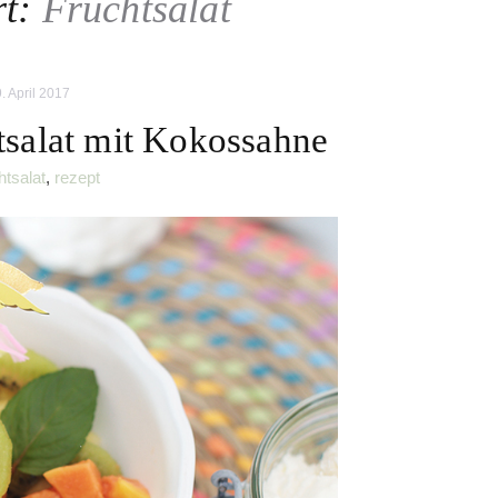
rt:
Fruchtsalat
9. April 2017
tsalat mit Kokossahne
htsalat
,
rezept