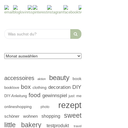
Search
for:
beauty
accessoires
book
aktion
box
DIY
decoration
clothing
booklove
food
gewinnspiel
DIY-Anleitung
just me
rezept
onlineshopping
photo
sweet
shopping
schöner wohnen
little bakery
testprodukt
travel