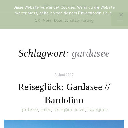
Diese Website verwendet Cookies. Wenn du die Website
weiter nutzt, gehe ich von deinem Einverständnis aus.
TOG
OK
Nein
Datenschutzerklärung
NAV
Schlagwort:
gardasee
3. Juni 2017
Reiseglück: Gardasee //
Bardolino
gardasee
,
Italien
,
resieglück
,
travel
,
travelguide