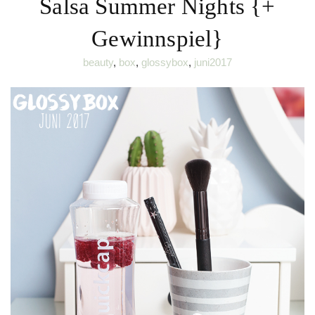
Salsa Summer Nights {+
Gewinnspiel}
beauty
,
box
,
glossybox
,
juni2017