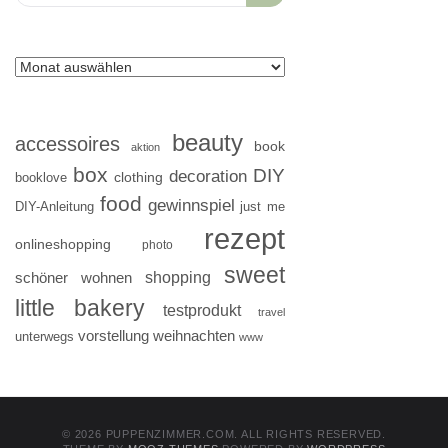
for:
beauty
accessoires
book
aktion
box
DIY
decoration
clothing
booklove
food
gewinnspiel
DIY-Anleitung
just me
rezept
onlineshopping
photo
sweet
shopping
schöner wohnen
little bakery
testprodukt
travel
vorstellung
weihnachten
unterwegs
www
© 2026 PUPPENZIMMER.COM. ALL RIGHTS RESERVED.